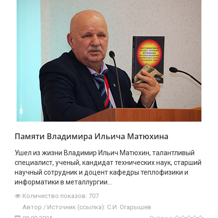
Памяти Владимира Ильича Матюхина
Ушел из жизни Владимир Ильич Матюхин, талантливый
специалист, ученый, кандидат технических наук, старший
научный сотрудник и доцент кафедры теплофизики и
информатики в металлургии...
Количество показов: 707
Автор / Источник (ссылка): С.И. Огарышев