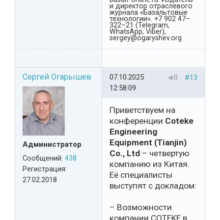
и директор отраслевого
журнала «Базальтовые
технологии». +7 902 47–
322–21 (Telegram,
WhatsApp, Viber),
sergey@ogaryshev.org
Сергей Огарышев
07.10.2025
0
#13
12:58:09
Приветствуем на
конференции
Coteke
Engineering
Equipment (Tianjin)
Администратор
Co., Ltd
– четвертую
Сообщений:
438
компанию из Китая.
Регистрация:
Её специалисты
27.02.2018
выступят с докладом:
– Возможности
компании COTEKE в