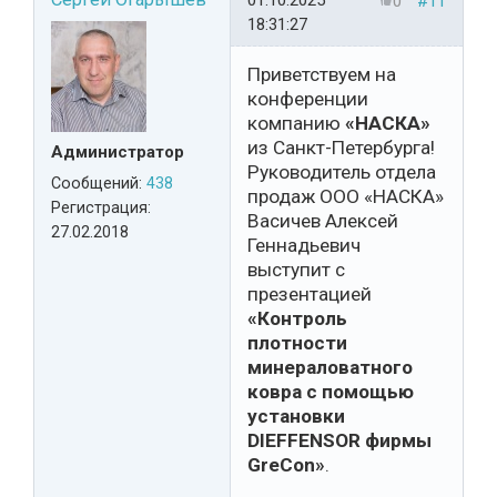
01.10.2025
0
#11
18:31:27
Приветствуем на
конференции
компанию
«НАСКА»
из Санкт-Петербурга!
Администратор
Руководитель отдела
Сообщений:
438
продаж ООО «НАСКА»
Регистрация:
Васичев Алексей
27.02.2018
Геннадьевич
выступит с
презентацией
«Контроль
плотности
минераловатного
ковра с помощью
установки
DIEFFENSOR фирмы
GreCon»
.