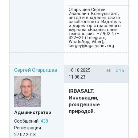
Огарышев Сергей
Иванович. Консультант,
автор и владелец сайта
basalt-online.ru. Издатель
и директор отраслевого
журнала «Базальтовые
технологии». +7 902 47–
322–21 (Telegram,
WhatsApp, Viber),
sergey@ogaryshev.org
Сергей Огарышев
10.10.2025
0
#15
11:08:23
IRBASALT.
Инновации,
рожденные
природой.
Администратор
Сообщений:
438
Регистрация:
27.02.2018