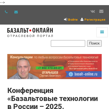
-->
Войти
Регистрация
Toggl
naviga
На
главную
Конференция
«Базальтовые технологии
в России – 2025.