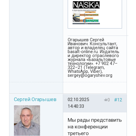
Огарышев Сергей
Иванович. Консультант,
автор и владелец сайта
basalt-online.ru. Издатель
и директор отраслевого
журнала «Базальтовые
технологии». +7 902 47–
322–21 (Telegram,
WhatsApp, Viber),
sergey@ogaryshev.org
Сергей Огарышев
02.10.2025
0
#12
14:40:33
Мы рады представить
на конференции
третьего