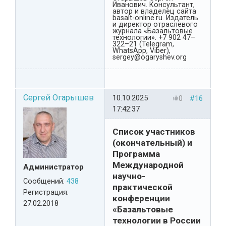
Иванович. Консультант,
автор и владелец сайта
basalt-online.ru. Издатель
и директор отраслевого
журнала «Базальтовые
технологии». +7 902 47–
322–21 (Telegram,
WhatsApp, Viber),
sergey@ogaryshev.org
Сергей Огарышев
10.10.2025
0
#16
17:42:37
Список участников
(окончательный) и
Программа
Международной
Администратор
научно-
Сообщений:
438
практической
Регистрация:
конференции
27.02.2018
«Базальтовые
технологии в России