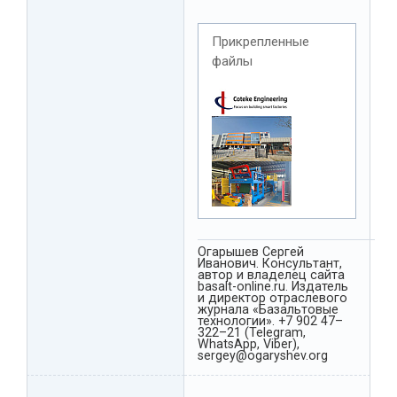
Прикрепленные
файлы
Огарышев Сергей
Иванович. Консультант,
автор и владелец сайта
basalt-online.ru. Издатель
и директор отраслевого
журнала «Базальтовые
технологии». +7 902 47–
322–21 (Telegram,
WhatsApp, Viber),
sergey@ogaryshev.org