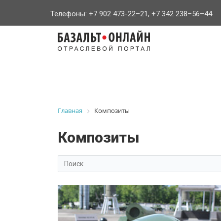
Телефоны: +7 902 473-22–21, +7 342 238–56–44
На
главную
Главная
Композиты
Композиты