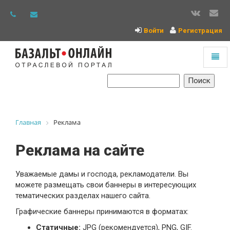
Войти
Регистрация
Toggl
naviga
На
главную
Главная
Реклама
Реклама на сайте
Уважаемые дамы и господа, рекламодатели. Вы
можете размещать свои баннеры в интересующих
тематических разделах нашего сайта.
Графические баннеры принимаются в форматах:
Статичные:
JPG (рекомендуется), PNG, GIF.