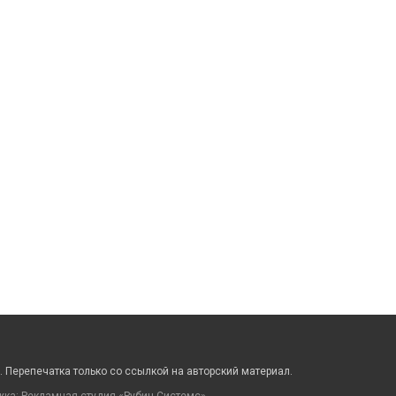
 Перепечатка только со ссылкой на авторский материал.
жка: Рекламная студия «
Рубин Системс
»