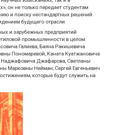
», он не только передает студентам
ению и поиску нестандартных решений.
идением будущего отрасли.
нных и зарубежных предприятий
отиловой промышленности в целом.
совича Галиева, Баяна Ракишевича
овны Пономаревой, Каната Куатжановича
ми Наджафовича Джафарова, Светланы
аны Марковны Нейман, Сергей Евгеньевич
остижениям, которые будут служить на