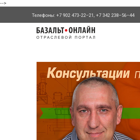
-->
Телефоны: +7 902 473-22–21, +7 342 238–56–44
На
главную