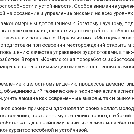
оспособности и устойчивости. Особое внимание уделе
ой на осознание и управление рисками на всех уровня
а закономерным дополнением к богатому научному, пе
багаж уже включает две кандидатские работы в област
я полезных ископаемых. Первая из них: «Методическое
доподготовки при освоении месторождений открытым 
 повышению качества управления рудопотоками, а такж
еработки. Вторая: «Комплексная переработка асбестос
направлено на оптимизацию извлечения ценных компоне
тремление к целостному видению процессов демонстри
од, объединяющий технические и экономические аспект
й, учитывающие как современные вызовы, так и рыноч
нков своим примером вдохновляет своих коллег, молод
нствованию, постоянному познанию нового, глубокий 
особствовать дальнейшему развитию хризотил-асбесто
 конкурентоспособной и устойчивой.