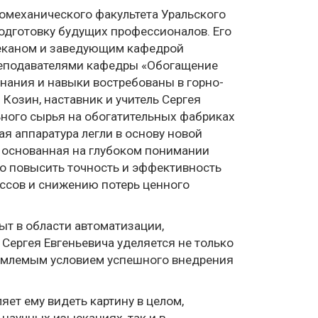
омеханического факультета Уральского
 подготовку будущих профессионалов. Его
еканом и заведующим кафедрой
реподавателями кафедры «Обогащение
нания и навыки востребованы в горно-
озин, наставник и учитель Сергея
ьного сырья на обогатительных фабриках
ая аппаратура легли в основу новой
, основанная на глубоком понимании
о повысить точность и эффективность
ессов и снижению потерь ценного
ыт в области автоматизации,
Сергея Евгеньевича уделяется не только
тъемлемым условием успешного внедрения
яет ему видеть картину в целом,
научных изысканиях, так и в