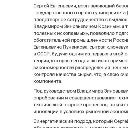
Сергей Евгеньевич, возглавляющий баз
государственного горного университета 
плодотворное сотрудничество с выдаю
Владимиром Зиновьевичем Козиным, а 
полезных ископаемых», позволило подго
обогатительной промышленности Российс
Евгеньевича Пуненкова, сыграл ключеву
в СССР, будучи одним из первых в этой 
теории, которая сегодня активно приме
закономерностей распределения ценных 
контроля качества сырья, что, в свою 
компонента.
Под руководством Владимира Зиновьевич
опробовании и совершенствования техно
технической стороне процессов, но и и
инноваций в условиях рыночной эконом
Синергетический подход, который Сергей
объединяя разрозненные элементы в еди