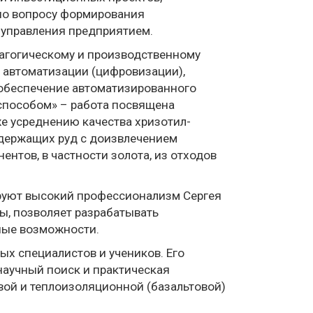
но вопросу формирования
х управления предприятием.
дагогическому и производственному
и автоматизации (цифровизации),
 обеспечение автоматизированного
способом» – работа посвящена
е усреднению качества хризотил-
одержащих руд с доизвлечением
нтов, в частности золота, из отходов
руют высокий профессионализм Сергея
ы, позволяет разрабатывать
ные возможности.
ых специалистов и учеников. Его
научный поиск и практическая
вой и теплоизоляционной (базальтовой)