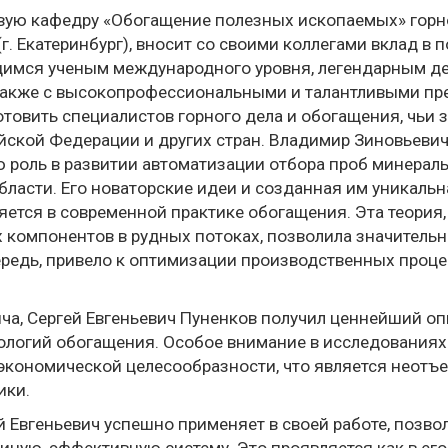
овую кафедру «Обогащение полезных ископаемых» горн
(г. Екатеринбург), вносит со своими коллегами вклад в
щимся ученым международного уровня, легендарным д
также с высокопрофессиональными и талантливыми п
товить специалистов горного дела и обогащения, чьи з
кой Федерации и других стран. Владимир Зиновьевич К
ю роль в развитии автоматизации отбора проб минерал
области. Его новаторские идеи и созданная им уникальн
няется в современной практике обогащения. Эта теория
компонентов в рудных потоках, позволила значительн
очередь, привело к оптимизации производственных проц
а, Сергей Евгеньевич Пуненков получил ценнейший оп
логий обогащения. Особое внимание в исследованиях 
х экономической целесообразности, что является нео
ики.
 Евгеньевич успешно применяет в своей работе, позвол
ную, эффективную систему. Это проявляется как в его 