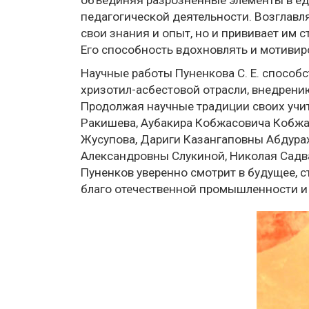
педагогической деятельности. Возглавл
свои знания и опыт, но и прививает им
Его способность вдохновлять и мотивир
Научные работы Пуненкова С. Е. спосо
хризотил-асбестовой отрасли, внедрен
Продолжая научные традиции своих учит
Ракишева, Аубакира Кобжасовича Кобжа
Жусупова, Дариги Казангаповны Абдура
Александровны Слукиной, Николая Садва
Пуненков уверенно смотрит в будущее, 
благо отечественной промышленности и 