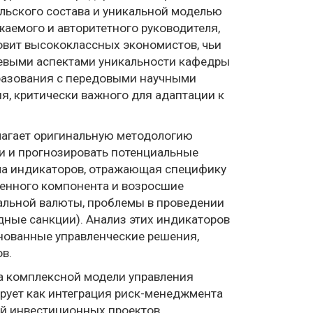
льского состава и уникальной моделью
аемого и авторитетного руководителя,
овит высококлассных экономистов, чьи
чевыми аспектами уникальности кафедры
разования с передовыми научными
я, критически важного для адаптации к
длагает оригинальную методологию
и и прогнозировать потенциальные
ма индикаторов, отражающая специфику
ценного компонента и возросшие
нальной валюты, проблемы в проведении
ные санкции). Анализ этих индикаторов
нованные управленческие решения,
в.
а комплексной модели управления
ирует как интеграция риск-менеджмента
ей инвестиционных проектов,