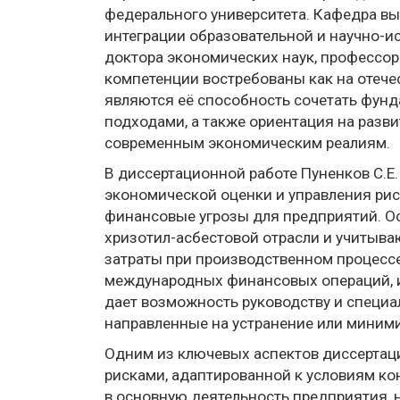
федерального университета. Кафедра в
интеграции образовательной и научно-и
доктора экономических наук, профессор
компетенции востребованы как на отече
являются её способность сочетать фун
подходами, а также ориентация на разв
современным экономическим реалиям.
В диссертационной работе Пуненков С.Е
экономической оценки и управления рис
финансовые угрозы для предприятий. О
хризотил-асбестовой отрасли и учитыв
затраты при производственном процессе
международных финансовых операций, из
дает возможность руководству и специ
направленные на устранение или миним
Одним из ключевых аспектов диссертац
рисками, адаптированной к условиям ко
в основную деятельность предприятия, 