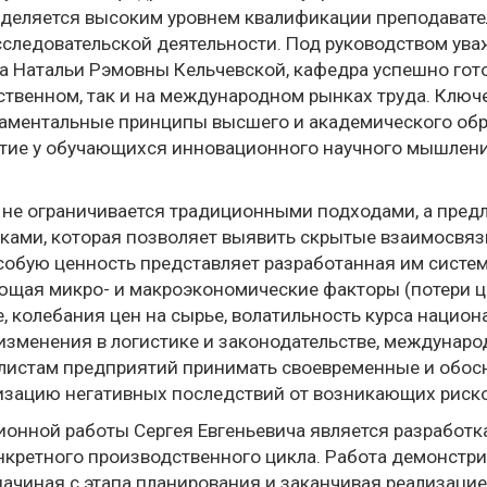
ыделяется высоким уровнем квалификации преподавате
сследовательской деятельности. Под руководством уваж
а Натальи Рэмовны Кельчевской, кафедра успешно гот
ственном, так и на международном рынках труда. Клю
даментальные принципы высшего и академического об
итие у обучающихся инновационного научного мышлени
. не ограничивается традиционными подходами, а пре
ками, которая позволяет выявить скрытые взаимосвяз
собую ценность представляет разработанная им систе
ающая микро- и макроэкономические факторы (потери 
, колебания цен на сырье, волатильность курса нацио
менения в логистике и законодательстве, международ
алистам предприятий принимать своевременные и обос
изацию негативных последствий от возникающих риско
ионной работы Сергея Евгеньевича является разработк
нкретного производственного цикла. Работа демонстр
начиная с этапа планирования и заканчивая реализаци