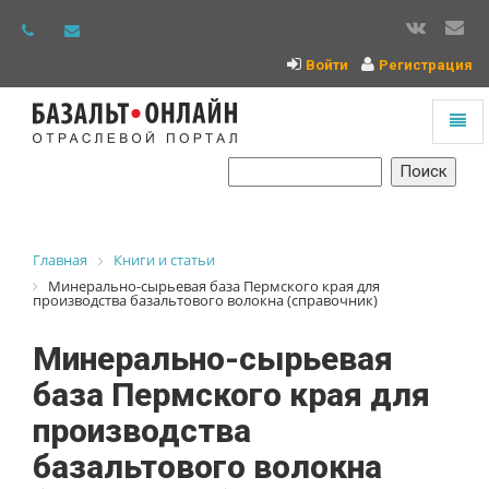
Войти
Регистрация
Toggl
naviga
На
главную
Главная
Книги и статьи
Минерально-сырьевая база Пермского края для
производства базальтового волокна (справочник)
Минерально-сырьевая
база Пермского края для
производства
базальтового волокна