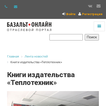
Войти
Регистрация
Toggl
naviga
На
главную
Главная
Лента новостей
Книги издательства «Теплотехник»
Книги издательства
«Теплотехник»