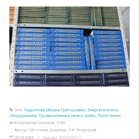
Теги:
Ладыгичев Михаил Григорьевич
,
Энергетическое
оборудование
,
Промышленные печи и трубы
,
Теплотехник
Количество показов: 2165
Автор / Источник (ссылка): С.И. Огарышев
28.10.2020
|
Рейтинг
()