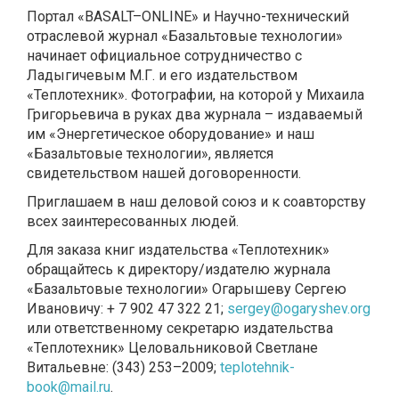
Портал «BASALT–ONLINE» и Научно-технический
отраслевой журнал «Базальтовые технологии»
начинает официальное сотрудничество с
Ладыгичевым М.Г. и его издательством
«Теплотехник». Фотографии, на которой у Михаила
Григорьевича в руках два журнала – издаваемый
им «Энергетическое оборудование» и наш
«Базальтовые технологии», является
свидетельством нашей договоренности.
Приглашаем в наш деловой союз и к соавторству
всех заинтересованных людей.
Для заказа книг издательства «Теплотехник»
обращайтесь к директору/издателю журнала
«Базальтовые технологии» Огарышеву Сергею
Ивановичу: + 7 902 47 322 21;
sergey@ogaryshev.org
или ответственному секретарю издательства
«Теплотехник» Целовальниковой Светлане
Витальевне: (343) 253–2009;
teplotehnik-
book@mail.ru
.