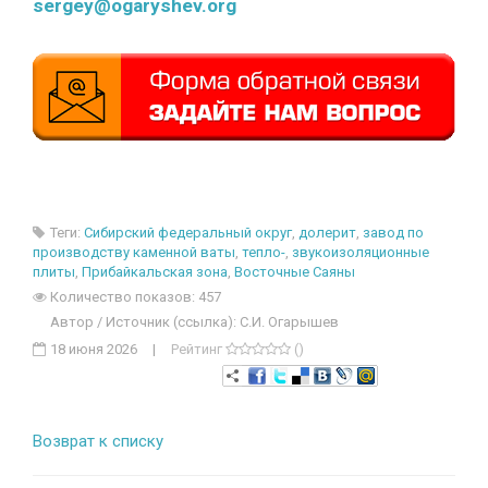
sergey@ogaryshev.org
Теги:
Сибирский федеральный округ
,
долерит
,
завод по
производству каменной ваты
,
тепло-
,
звукоизоляционные
плиты
,
Прибайкальская зона
,
Восточные Саяны
Количество показов: 457
Автор / Источник (ссылка): С.И. Огарышев
18 июня 2026
|
Рейтинг
()
Возврат к списку