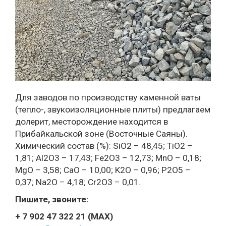
Для заводов по производству каменной ваты
(тепло-, звукоизоляционные плиты) предлагаем
долерит, месторождение находится в
Прибайкальской зоне (Восточные Саяны).
Химический состав (%): SiO2 – 48,45; TiO2 –
1,81; Al2O3 – 17,43; Fe2O3 – 12,73; MnO – 0,18;
MgO – 3,58; CaO – 10,00; K2O – 0,96; P2O5 –
0,37; Na2O – 4,18; Cr2O3 – 0,01.
Пишите, звоните:
+ 7 902 47 322 21 (MAХ)