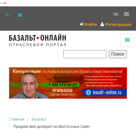
-->
Войти
Регистрация
Toggl
naviga
На
главную
Главная
Базальт
Предлагаем долерит из Восточных Саян