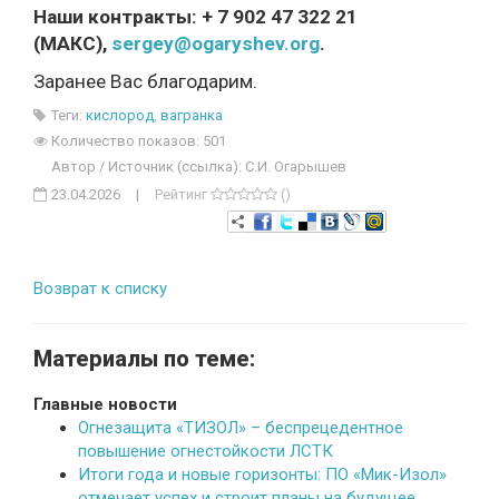
Наши контракты: + 7 902 47 322 21
(MАКС),
sergey@ogaryshev.org
.
Заранее Вас благодарим.
Теги:
кислород
,
вагранка
Количество показов: 501
Автор / Источник (ссылка): С.И. Огарышев
23.04.2026
|
Рейтинг
()
Возврат к списку
Материалы по теме:
Главные новости
Огнезащита «ТИЗОЛ» – беспрецедентное
повышение огнестойкости ЛСТК
Итоги года и новые горизонты: ПО «Мик-Изол»
отмечает успех и строит планы на будущее