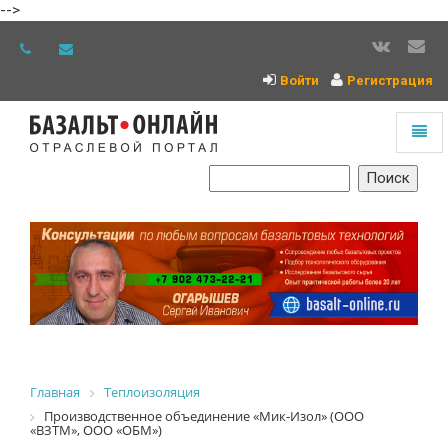
-->
Войти
Регистрация
Toggl
naviga
На
главную
Главная
Теплоизоляция
Производственное объединение «Мик-Изол» (ООО
«ВЗТМ», ООО «ОБМ»)