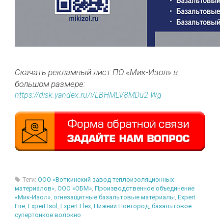
Скачать рекламный лист ПО «Мик-Изол» в
большом размере:
https://disk.yandex.ru/i/LBHMLV8MDu2-Wg
Теги:
ООО «Воткинский завод теплоизоляционных
материалов»
,
ООО «ОБМ»
,
Производственное объединение
«Мик-Изол»
,
огнезащитные базальтовые материалы
,
Expert
Fire
,
Expert Isol
,
Expert Flex
,
Нижний Новгород
,
базальтовое
супертонкое волокно