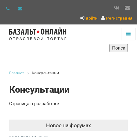
Войти
Регистрация
Toggl
naviga
На
главную
Главная
Консультации
Консультации
Страница в разработке.
Новое на форумах