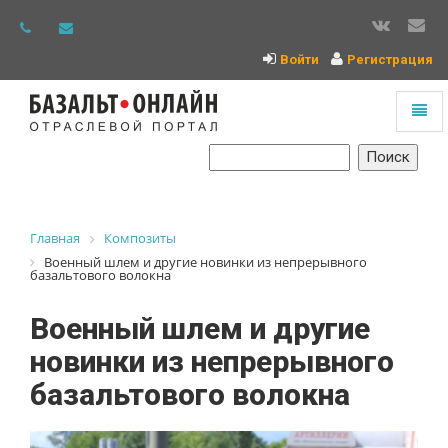
Войти
Регистрация
Toggl
naviga
На
главную
Главная
Композиты
Военный шлем и другие новинки из непрерывного
базальтового волокна
Военный шлем и другие
новинки из непрерывного
базальтового волокна