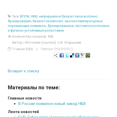
Теги:
БПЛА
,
НБВ
,
непрерывное базальтовое волокно
,
бронирование
,
базальтокомпозит
,
высокотемпературные
поражающие элементы
,
бронированные
,
противоосколочные
и фугасно-устойчивые рольставни
Количество показов: 458
Автор / Источник (ссылка): С.И. Огарышев
11 июня 2026
|
Рейтинг
()
Возврат к списку
Материалы по теме:
Главные новости
В России появился новый завод НБВ
Лента новостей