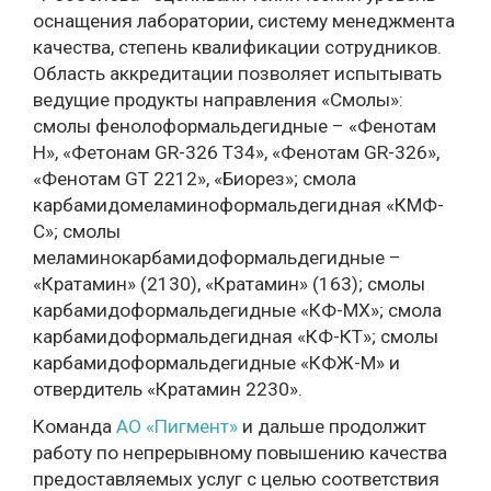
оснащения лаборатории, систему менеджмента
качества, степень квалификации сотрудников.
Область аккредитации позволяет испытывать
ведущие продукты направления «Смолы»:
смолы фенолоформальдегидные – «Фенотам
Н», «Фетонам GR-326 Т34», «Фенотам GR-326»,
«Фенотам GT 2212», «Биорез»; смола
карбамидомеламиноформальдегидная «КМФ-
С»; смолы
меламинокарбамидоформальдегидные –
«Кратамин» (2130), «Кратамин» (163); смолы
карбамидоформальдегидные «КФ-МХ»; смола
карбамидоформальдегидная «КФ-КТ»; смолы
карбамидоформальдегидные «КФЖ-М» и
отвердитель «Кратамин 2230».
Команда
АО «Пигмент»
и дальше продолжит
работу по непрерывному повышению качества
предоставляемых услуг с целью соответствия