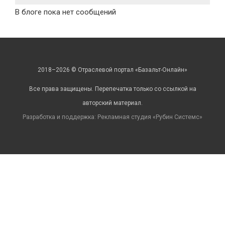
В блоге пока нет сообщений
2018–2026 © Отраслевой портал «Базальт-Онлайн»
Все права защищены. Перепечатка только со ссылкой на
авторский материал.
Разработка и поддержка: Рекламная студия «
Рубин Системс
»