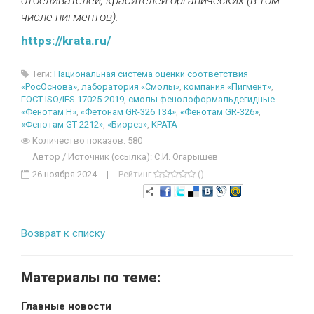
отбеливателей, красителей органических (в том
числе пигментов).
https://krata.ru/
Теги:
Национальная система оценки соответствия
«РосОснова»
,
лаборатория «Смолы»
,
компания «Пигмент»
,
ГОСТ ISO/IES 17025-2019
,
смолы фенолоформальдегидные
«Фенотам Н»
,
«Фетонам GR-326 Т34»
,
«Фенотам GR-326»
,
«Фенотам GT 2212»
,
«Биорез»
,
КРАТА
Количество показов: 580
Автор / Источник (ссылка): С.И. Огарышев
26 ноября 2024
|
Рейтинг
()
Возврат к списку
Материалы по теме:
Главные новости