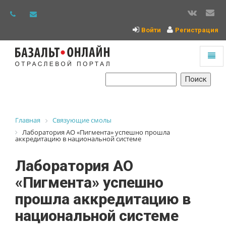
Войти
Регистрация
Toggl
naviga
На
главную
Главная
Связующие смолы
Лаборатория АО «Пигмента» успешно прошла
аккредитацию в национальной системе
Лаборатория АО
«Пигмента» успешно
прошла аккредитацию в
национальной системе