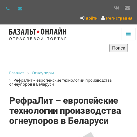
Войти
Регистрация
Toggl
naviga
На
главную
Главная
Огнеупоры
РефраЛит – европейские технологии производства
огнеупоров в Беларуси
РефраЛит – европейские
технологии производства
огнеупоров в Беларуси