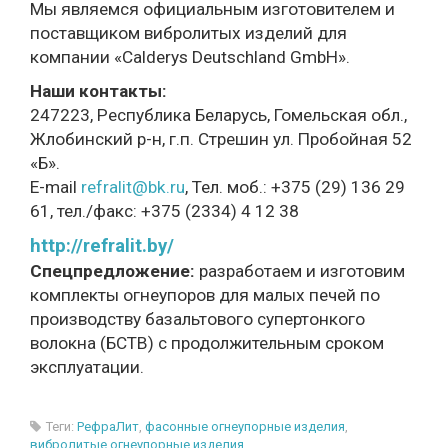
Мы являемся официальным изготовителем и
поставщиком вибролитых изделий для
компании «Calderys Deutschland GmbH».
Наши контакты:
247223, Республика Беларусь, Гомельская обл.,
Жлобинский р-н, г.п. Стрешин ул. Пробойная 52
«Б».
E-mail
refralit@bk.ru
, Тел. моб.: +375 (29) 136 29
61, тел./факс: +375 (2334) 4 12 38
http://refralit.by/
Спецпредложение
:
разработаем и изготовим
комплекты огнеупоров для малых печей по
производству базальтового супертонкого
волокна (БСТВ) с продолжительным сроком
эксплуатации.
Теги:
РефраЛит
,
фасонные огнеупорные изделия
,
вибролитые огнеупорные изделия