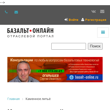
-->
Войти
Регистрация
Toggl
naviga
На
главную
Главная
Каменное литьё