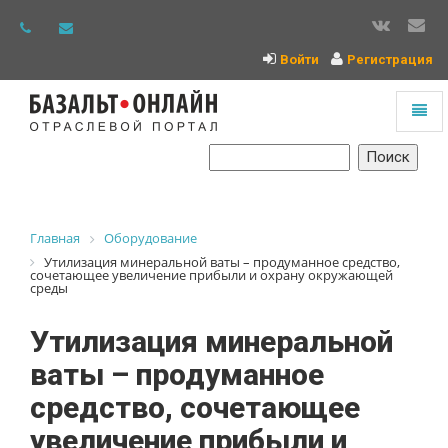
Войти
Регистрация
Toggl
naviga
На
главную
Главная
Оборудование
Утилизация минеральной ваты – продуманное средство,
сочетающее увеличение прибыли и охрану окружающей
среды
Утилизация минеральной
ваты – продуманное
средство, сочетающее
увеличение прибыли и