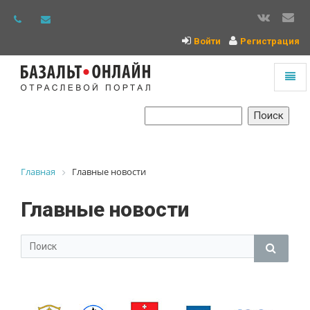
Войти
Регистрация
Toggl
naviga
На
главную
Главная
Главные новости
Главные новости