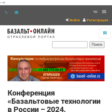
-->
Войти
Регистрация
Toggl
naviga
На
главную
Конференция
«Базальтовые технологии
в России – 2024.