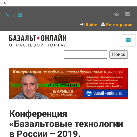
-->
Войти
Регистрация
Toggl
naviga
На
главную
Конференция
«Базальтовые технологии
в России – 2019.