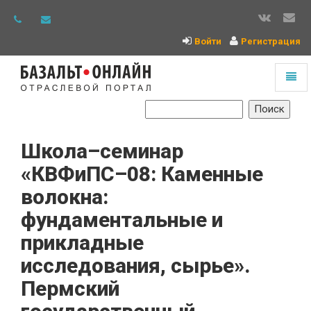
Войти
Регистрация
Toggl
naviga
На
главную
Школа–семинар
«КВФиПС–08: Каменные
волокна:
фундаментальные и
прикладные
исследования, сырье».
Пермский