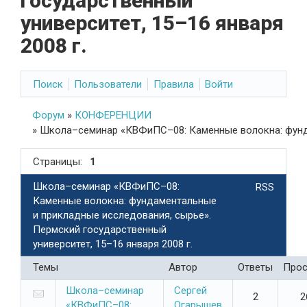
государственный
университет, 15–16 января
2008 г.
Поиск
Пользователи
Правила
Войти
Форум
»
КОНФЕРЕНЦИИ
»
Школа–семинар «КВФиПС–08: Каменные волокна: фундам
Страницы:
1
Школа–семинар «КВФиПС–08:
RSS
Каменные волокна: фундаментальные
и прикладные исследования, сырье».
Пермский государственный
университет, 15–16 января 2008 г.
Темы
Автор
Ответы
Про
Школа–семинар
Сергей
2
2
«КВФиПС–08:
Огарышев