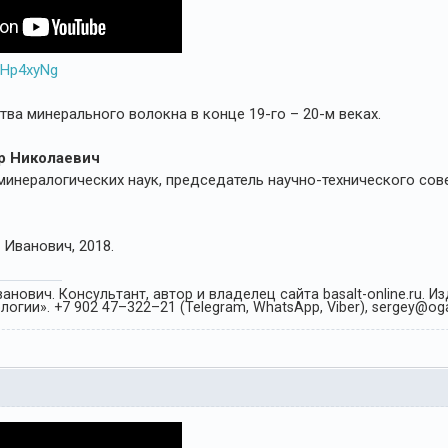
reHp4xyNg
ва минерального волокна в конце 19-го – 20-м веках.
р Николаевич
инералогических наук, председатель научно-технического сове
Иванович, 2018.
анович. Консультант, автор и владелец сайта basalt-online.ru. 
огии». +7 902 47–322–21 (Telegram, WhatsApp, Viber), sergey@oga