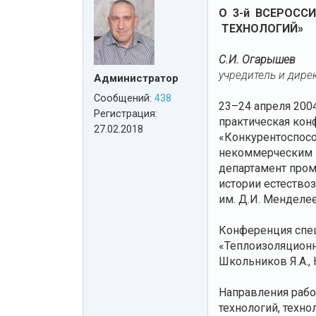
О 3-й ВСЕРОСС
ТЕХНОЛОГИЙ»
С.И. Огарышев
учредитель и дире
Администратор
Сообщений:
438
23–24 апреля 200
Регистрация:
практическая кон
27.02.2018
«Конкурентоспосо
некоммерческим п
департамент пром
истории естествоз
им. Д.И. Менделее
Конференция спец
«Теплоизоляционно
Школьников Я.А., 
Направления рабо
технологий, техн