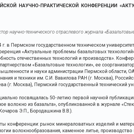
ИЙСКОЙ НАУЧНО-ПРАКТИЧЕСКОЙ КОНФЕРЕНЦИИ «АК
ктор научно-технического отраслевого журнала «Базальтовы
4 г. в Пермском государственном техническом университет
ференция «Актуальные проблемы базальтовых технологий»
бность отечественных технологий и производств». Конфе
артнерством «Базальтовые технологии», ее соорганизатор
ышленности и науки администрации Пермской области, ОАО
нания и техники им. С.И. Вавилова РАН (г. Москва), Росси
ва (г. Москва), Пермский государственный технический ун
иально посвящалась 50-летию первой научной публикации
е волокно из базальта», опубликованной в журнале «Стекл
Кочаров Э.П., Бородашкина В.В.).
ты конференции: рынок минераловатных изделий и матери
ологии волокнообразования, каменное литье, производство