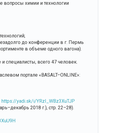
е вопросы химии и технологии
технологий;
незадолго до конференции в г. Пермь
ортименте в объеме одного вагона).
и специалисты, всего 47 человек.
аслевом портале «BASALT–ONLINE»:
:
https://yadi.sk/i/YRzI_WBz3XuTJP
ь–декабрь 2018 г.), стр. 22–28).
83XuU9H