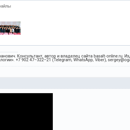
файлы
анович. Консультант, автор и владелец сайта basalt-online.ru. 
огии». +7 902 47–322–21 (Telegram, WhatsApp, Viber), sergey@oga