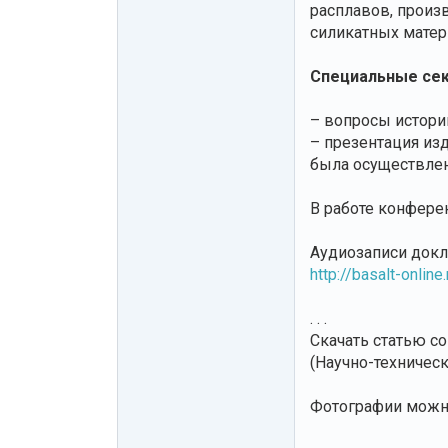
расплавов, произ
силикатных матер
Cпециальные сек
– вопросы истори
– презентация из
была осуществлен
В работе конфере
Аудиозаписи докл
http://basalt-onlin
. . .
Скачать статью с
(Научно-техническ
Фотографии можно