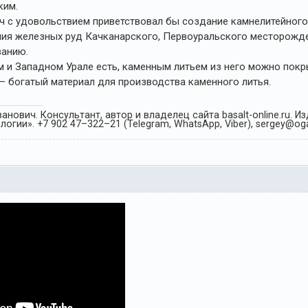
ким.
ч с удовольствием приветствовал бы создание камнелитейного
ия железных руд Качканарского, Первоуральского месторожден
ванию.
м и Западном Урале есть, каменным литьем из него можно пок
– богатый материал для производства каменного литья.
анович. Консультант, автор и владелец сайта basalt-online.ru. 
огии». +7 902 47–322–21 (Telegram, WhatsApp, Viber), sergey@oga