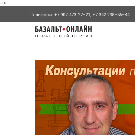
-->
Телефоны: +7 902 473-22–21, +7 342 238–56–44
На
главную