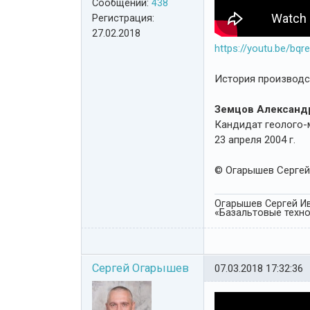
Сообщений:
438
Регистрация:
27.02.2018
https://youtu.be/bq
История производст
Земцов Александ
Кандидат геолого-м
23 апреля 2004 г.
© Огарышев Сергей 
Огарышев Сергей Ив
«Базальтовые технол
Сергей Огарышев
07.03.2018 17:32:36