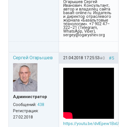
Огарышев Сергей
Иванович. Консультант,
автор и владелец сайта
basalt-online.ru. Издатель
и директор отраслевого
журнала «Базальтовые
технологии». +7 902 47–
322–21 (Telegram,
WhatsApp, Viber),
sergey@ogaryshev.org
Сергей Огарышев
21.04.2018 17:25:53
0
#5
Администратор
Сообщений:
438
Регистрация:
27.02.2018
https://youtu.be/dvlEpew1BxU