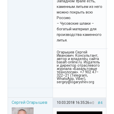
Западном Урале есть,
каменным литьем из него
можно покрыть всю
Россию.
– Чусовские шлаки –
богатый материал для
производства каменного
литья.
Огарышев Сергей
Иванович. Консультант,
автор и владелец сайта
basalt-online.ru. Издатель
и директор отраслевого
журнала «Базальтовые
технологии». +7 902 47–
322–21 (Telegram,
WhatsApp, Viber),
sergey@ogaryshev.org
Сергей Огарышев
10.03.2018 16:35:26
0
#4