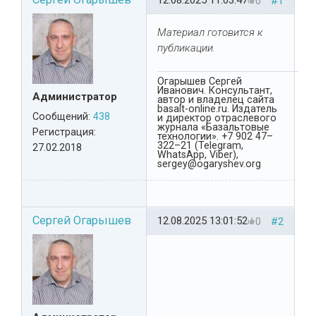
12.08.2025 11:03:47
0
#1
Материал готовится к
публикации.
Огарышев Сергей
Иванович. Консультант,
Администратор
автор и владелец сайта
basalt-online.ru. Издатель
Сообщений:
438
и директор отраслевого
журнала «Базальтовые
Регистрация:
технологии». +7 902 47–
322–21 (Telegram,
27.02.2018
WhatsApp, Viber),
sergey@ogaryshev.org
Сергей Огарышев
12.08.2025 13:01:52
0
#2