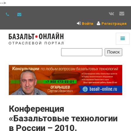
-->
Войти
Регистрация
Toggl
naviga
На
главную
Конференция
«Базальтовые технологии
в России – 2010.