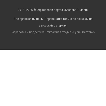
2018–2026 © Отраслевой портал «Базальт-Онлайн»
Все права защищены. Перепечатка только со ссылкой на
авторский материал.
Разработка и поддержка: Рекламная студия «
Рубин Системс
»