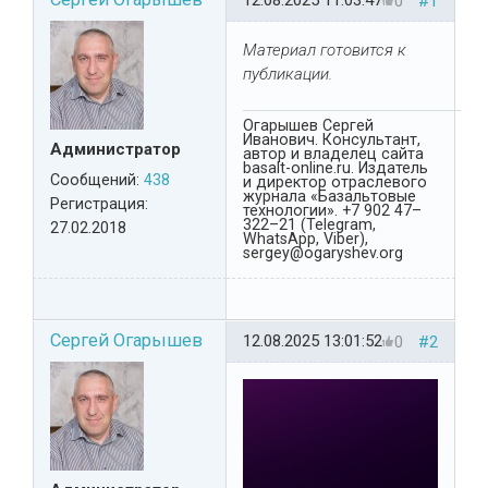
12.08.2025 11:03:47
0
#1
Материал готовится к
публикации.
Огарышев Сергей
Иванович. Консультант,
Администратор
автор и владелец сайта
basalt-online.ru. Издатель
Сообщений:
438
и директор отраслевого
журнала «Базальтовые
Регистрация:
технологии». +7 902 47–
322–21 (Telegram,
27.02.2018
WhatsApp, Viber),
sergey@ogaryshev.org
Сергей Огарышев
12.08.2025 13:01:52
0
#2