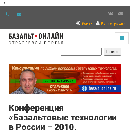
-->
Войти
Регистрация
Toggl
naviga
На
главную
Конференция
«Базальтовые технологии
в России – 2010.