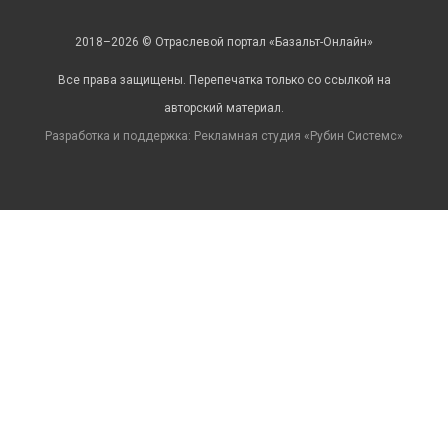
2018–2026 © Отраслевой портал «Базальт-Онлайн»
Все права защищены. Перепечатка только со ссылкой на
авторский материал.
Разработка и поддержка: Рекламная студия «
Рубин Системс
»