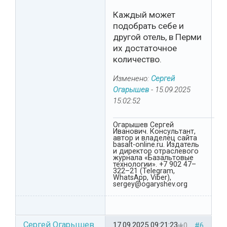
Каждый может
подобрать себе и
другой отель, в Перми
их достаточное
количество.
Изменено:
Сергей
Огарышев
-
15.09.2025
15:02:52
Огарышев Сергей
Иванович. Консультант,
автор и владелец сайта
basalt-online.ru. Издатель
и директор отраслевого
журнала «Базальтовые
технологии». +7 902 47–
322–21 (Telegram,
WhatsApp, Viber),
sergey@ogaryshev.org
Сергей Огарышев
17.09.2025 09:21:23
0
#6