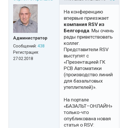
На конференцию
впервые приезжает
компания RSV из
Белгорода
. Мы очень
рады приветствовать
Администратор
коллег.
Сообщений:
438
Представители RSV
Регистрация:
выступят с
27.02.2018
«Презентацией ГК
РСВ Автоматики
(производство линий
для базальтовых
утеплителей)».
На портале
«БАЗАЛЬТ–ОНЛАЙН»
только-что
опубликована новая
статья о RSV: