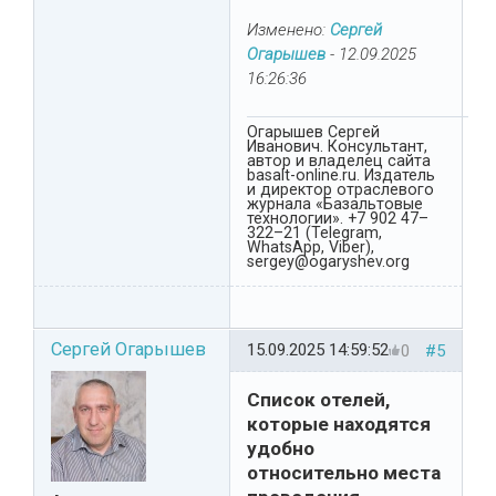
Изменено:
Сергей
Огарышев
-
12.09.2025
16:26:36
Огарышев Сергей
Иванович. Консультант,
автор и владелец сайта
basalt-online.ru. Издатель
и директор отраслевого
журнала «Базальтовые
технологии». +7 902 47–
322–21 (Telegram,
WhatsApp, Viber),
sergey@ogaryshev.org
Сергей Огарышев
15.09.2025 14:59:52
0
#5
Список отелей,
которые находятся
удобно
относительно места