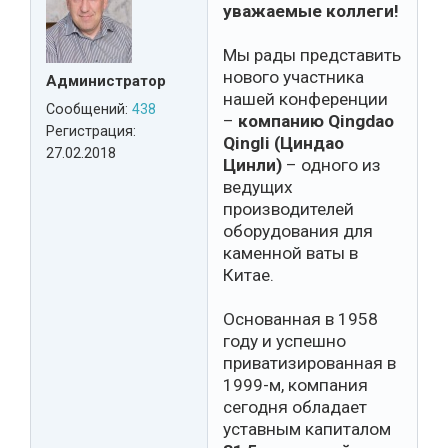
уважаемые коллеги!
Мы рады представить
нового участника
Администратор
нашей конференции
Сообщений:
438
–
компанию Qingdao
Регистрация:
Qingli (Циндао
27.02.2018
Цинли)
– одного из
ведущих
производителей
оборудования для
каменной ваты в
Китае.
Основанная в 1958
году и успешно
приватизированная в
1999-м, компания
сегодня обладает
уставным капиталом