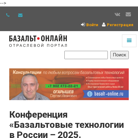
-->
Войти
Регистрация
Toggl
naviga
На
главную
Конференция
«Базальтовые технологии
в России – 2025.