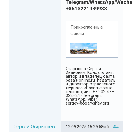
Telegram/WhatsApp/Wecha
+8613221989933
Прикрепленные
файлы
Огарышев Сергей
Иванович. Консультант,
автор и владелец сайта
basalt-online.ru. Издатель
и директор отраслевого
журнала «Базальтовые
технологии». +7 902 47–
322–21 (Telegram,
WhatsApp, Viber),
sergey@ogaryshev.org
Сергей Огарышев
12.09.2025 16:25:58
0
#4