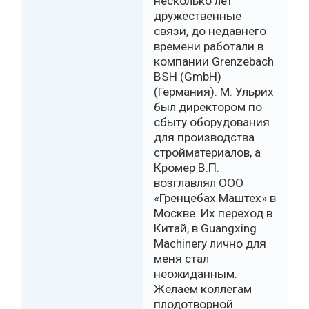
несколько лет
дружественные
связи, до недавнего
времени работали в
компании Grenzebach
BSH (GmbH)
(Германия). М. Ульрих
был директором по
сбыту оборудования
для производства
стройматериалов, а
Кромер В.П.
возглавлял ООО
«Гренцебах Маштех» в
Москве. Их переход в
Китай, в Guangxing
Machinery лично для
меня стал
неожиданным.
Желаем коллегам
плодотворной