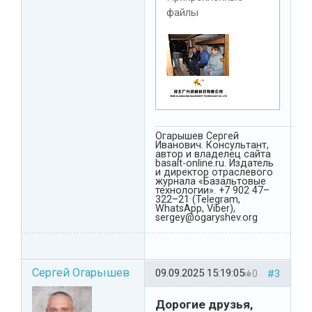
файлы
Огарышев Сергей
Иванович. Консультант,
автор и владелец сайта
basalt-online.ru. Издатель
и директор отраслевого
журнала «Базальтовые
технологии». +7 902 47–
322–21 (Telegram,
WhatsApp, Viber),
sergey@ogaryshev.org
Сергей Огарышев
09.09.2025 15:19:05
0
#3
Дорогие друзья,