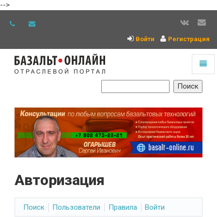
-->
Войти
Регистрация
Toggl
naviga
На
главную
Авторизация
Поиск
Пользователи
Правила
Войти