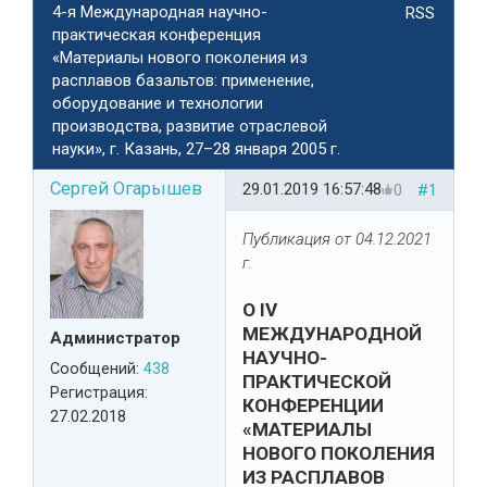
4-я Международная научно-
RSS
практическая конференция
«Материалы нового поколения из
расплавов базальтов: применение,
оборудование и технологии
производства, развитие отраслевой
науки», г. Казань, 27–28 января 2005 г.
Сергей Огарышев
29.01.2019 16:57:48
0
#1
Публикация от 04.12.2021
г.
О IV
МЕЖДУНАРОДНОЙ
Администратор
НАУЧНО-
Сообщений:
438
ПРАКТИЧЕСКОЙ
Регистрация:
КОНФЕРЕНЦИИ
27.02.2018
«МАТЕРИАЛЫ
НОВОГО ПОКОЛЕНИЯ
ИЗ РАСПЛАВОВ