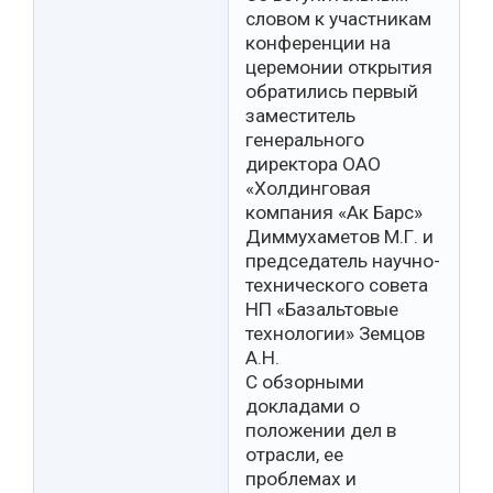
словом к участникам
конференции на
церемонии открытия
обратились первый
заместитель
генерального
директора ОАО
«Холдинговая
компания «Ак Барс»
Диммухаметов М.Г. и
председатель научно-
технического совета
НП «Базальтовые
технологии» Земцов
А.Н.
С обзорными
докладами о
положении дел в
отрасли, ее
проблемах и