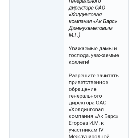
генерального
директора ОАО
«Холдинговая
компания «Ак Барс»
Диммухаметовым
М.Г.)
Уважаемые дамы и
господа, уважаемые
коллеги!
Разрешите зачитать
приветственное
обращение
генерального
директора ОАО
«Холдинговая
компания «Ак Барс»
Егорова И.М. к
участникам IV
Международной