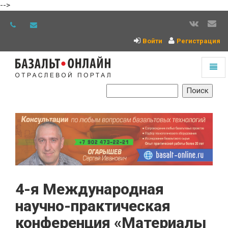
-->
Войти
Регистрация
Toggl
naviga
На
главную
4-я Международная
научно-практическая
конференция «Материалы