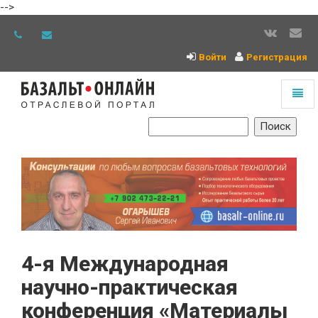
-->
Войти
Регистрация
Toggl
naviga
На
главную
4-я Международная
научно-практическая
конференция «Материалы