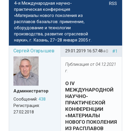
4-я Международная научно-
RSS
практическая конференция
«Материалы нового поколения из
расплавов базальтов: применение,
оборудование и технологии
производства, развитие отраслевой
науки», г. Казань, 27–28 января 2005 г.
Сергей Огарышев
29.01.2019 16:57:48
0
#1
Публикация от 04.12.2021
г.
О IV
МЕЖДУНАРОДНОЙ
Администратор
НАУЧНО-
Сообщений:
438
ПРАКТИЧЕСКОЙ
Регистрация:
КОНФЕРЕНЦИИ
27.02.2018
«МАТЕРИАЛЫ
НОВОГО ПОКОЛЕНИЯ
ИЗ РАСПЛАВОВ