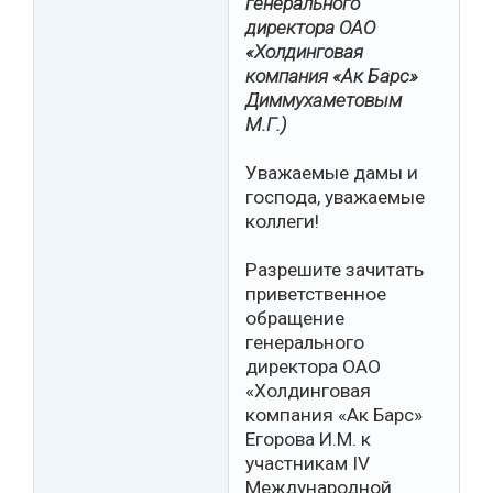
генерального
директора ОАО
«Холдинговая
компания «Ак Барс»
Диммухаметовым
М.Г.)
Уважаемые дамы и
господа, уважаемые
коллеги!
Разрешите зачитать
приветственное
обращение
генерального
директора ОАО
«Холдинговая
компания «Ак Барс»
Егорова И.М. к
участникам IV
Международной