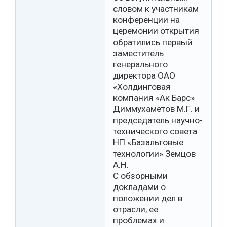
словом к участникам
конференции на
церемонии открытия
обратились первый
заместитель
генерального
директора ОАО
«Холдинговая
компания «Ак Барс»
Диммухаметов М.Г. и
председатель научно-
технического совета
НП «Базальтовые
технологии» Земцов
А.Н.
С обзорными
докладами о
положении дел в
отрасли, ее
проблемах и