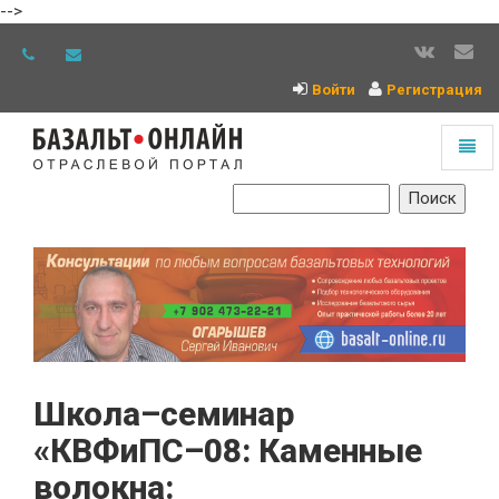
-->
Войти
Регистрация
Toggl
naviga
На
главную
Школа–семинар
«КВФиПС–08: Каменные
волокна: