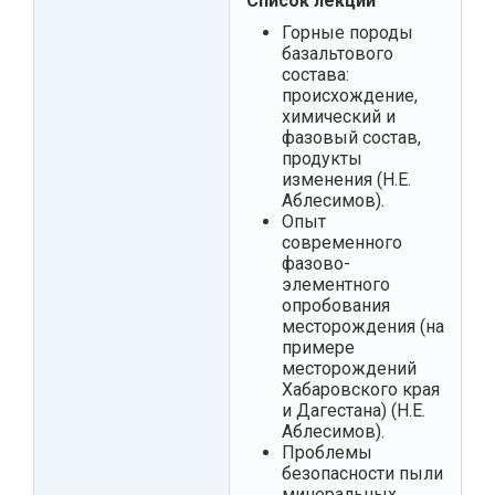
Список лекций
Горные породы
базальтового
состава:
происхождение,
химический и
фазовый состав,
продукты
изменения (Н.Е.
Аблесимов).
Опыт
современного
фазово-
элементного
опробования
месторождения (на
примере
месторождений
Хабаровского края
и Дагестана) (Н.Е.
Аблесимов).
Проблемы
безопасности пыли
минеральных