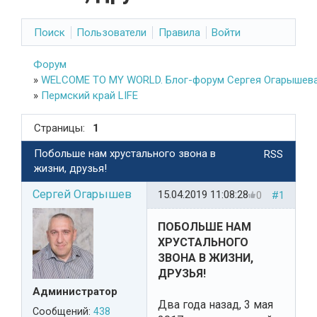
Поиск
Пользователи
Правила
Войти
Форум
»
WELCOME TO MY WORLD. Блог-форум Сергея Огарышева
»
Пермский край LIFE
Страницы:
1
Побольше нам хрустального звона в
RSS
жизни, друзья!
Сергей Огарышев
15.04.2019 11:08:28
0
#1
ПОБОЛЬШЕ НАМ
ХРУСТАЛЬНОГО
ЗВОНА В ЖИЗНИ,
ДРУЗЬЯ!
Администратор
Два года назад, 3 мая
Сообщений:
438