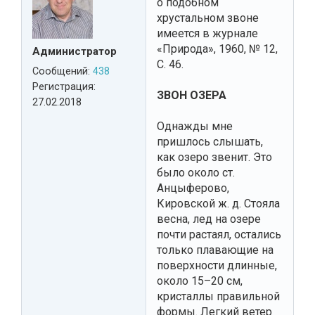
о подобном
хрустальном звоне
имеется в журнале
«Природа», 1960, № 12,
Администратор
С. 46.
Сообщений:
438
Регистрация:
ЗВОН ОЗЕРА
27.02.2018
Однажды мне
пришлось слышать,
как озеро звенит. Это
было около ст.
Анцыферово,
Кировской ж. д. Стояла
весна, лед на озере
почти растаял, остались
только плавающие на
поверхности длинные,
около 15–20 см,
кристаллы правильной
формы. Легкий ветер