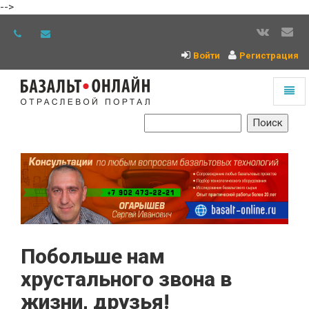
-->
Войти
Регистрация
Toggl
naviga
На
главную
Побольше нам
хрустального звона в
жизни, друзья!