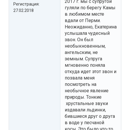
2017 г. мы с супругой
Регистрация:
гуляли по берегу Камы
27.02.2018
в любимом месте
вдали от Перми.
Неожиданно, Екатерина
услышала чудесный
звон. Он был
необыкновенным,
ангельским, не
земным. Супруга
мгновенно поняла
откуда идет этот звон и
позвала меня
посмотреть на
необычное явление
природы. Тонкие
хрустальные звуки
издавали льдинки,
бившиеся друг о друга
в воде у песчаной
косы. Это было что-то