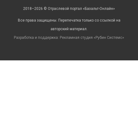
2018–2026 © Отраслевой портал «Базальт-Онлайн»
Все права защищены. Перепечатка только со ссылкой на
авторский материал.
Разработка и поддержка: Рекламная студия «
Рубин Системс
»