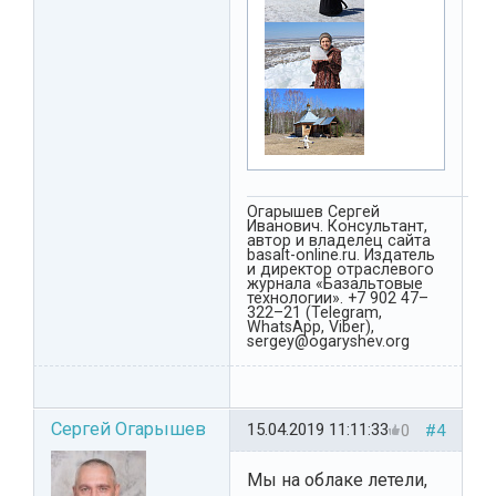
Огарышев Сергей
Иванович. Консультант,
автор и владелец сайта
basalt-online.ru. Издатель
и директор отраслевого
журнала «Базальтовые
технологии». +7 902 47–
322–21 (Telegram,
WhatsApp, Viber),
sergey@ogaryshev.org
Сергей Огарышев
15.04.2019 11:11:33
0
#4
Мы на облаке летели,