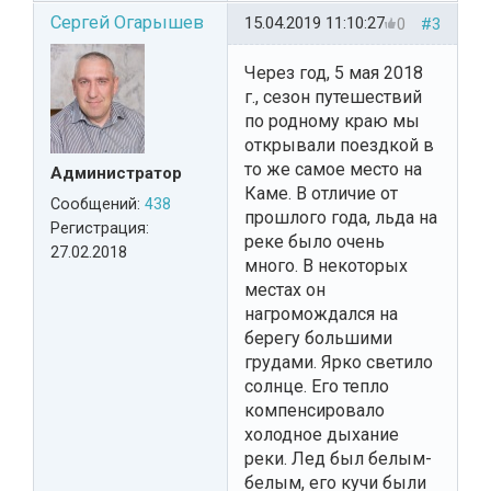
Сергей Огарышев
15.04.2019 11:10:27
0
#3
Через год, 5 мая 2018
г., сезон путешествий
по родному краю мы
открывали поездкой в
то же самое место на
Администратор
Каме. В отличие от
Сообщений:
438
прошлого года, льда на
Регистрация:
реке было очень
27.02.2018
много. В некоторых
местах он
нагромождался на
берегу большими
грудами. Ярко светило
солнце. Его тепло
компенсировало
холодное дыхание
реки. Лед был белым-
белым, его кучи были