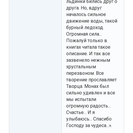
льдинки бились друг о
друга. Но, вдруг
началось сильное
движение воды, такой
бурный ледоход.
Огромная сила...
Пожалуй только в
книгах читала такое
описание. И так все
зазвенело нежным
хрустальным
перезвоном. Все
творение прославляет
Творца. Монах был
сильно удивлен и все
мы испытали
огромную радость...
Счастье... И я
улыбаюсь... Спасибо
Господу за чудеса...».