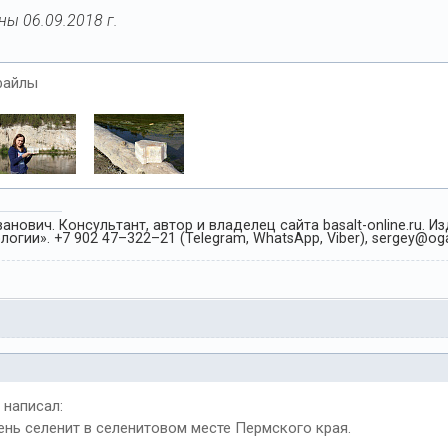
ы 06.09.2018 г.
файлы
анович. Консультант, автор и владелец сайта basalt-online.ru. 
огии». +7 902 47–322–21 (Telegram, WhatsApp, Viber), sergey@oga
написал:
нь селенит в селенитовом месте Пермского края.