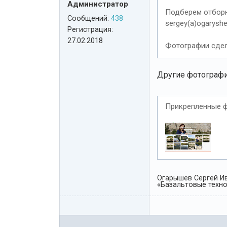
Администратор
Подберем отборны
Сообщений:
438
sergey(a)ogaryshe
Регистрация:
27.02.2018
Фотографии сдел
Другие фотографи
Прикрепленные 
Огарышев Сергей Ив
«Базальтовые технол