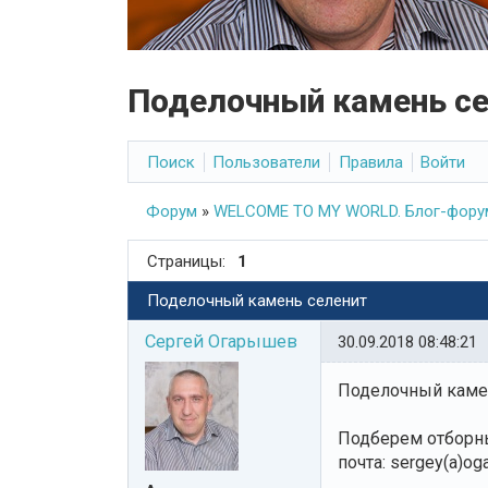
Поделочный камень с
Поиск
Пользователи
Правила
Войти
Форум
»
WELCOME TO MY WORLD. Блог-форум
Страницы:
1
Поделочный камень селенит
Сергей Огарышев
30.09.2018 08:48:21
Поделочный камен
Подберем отборны
почта: sergey(a)oga