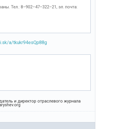
ы. Тел.: 8–902–47–322–21, эл. почта:
di.sk/a/tkukr94esQp88g
Издатель и директор отраслевого журнала
ryshev.org