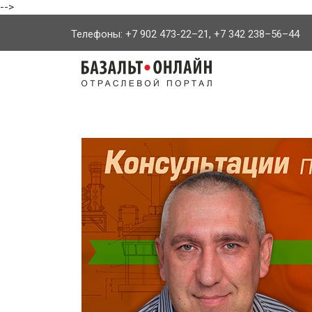
-->
Телефоны: +7 902 473-22–21, +7 342 238–56–44
На
главную