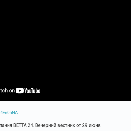
Bi4Ee0hNA
ания ВЕТТА 24. Вечерний вестник от 29 июня.