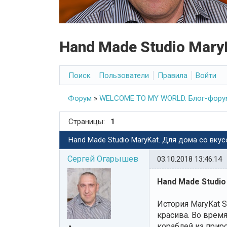
Hand Made Studio Mary
Поиск
Пользователи
Правила
Войти
Форум
»
WELCOME TO MY WORLD. Блог-форум
Страницы:
1
Hand Made Studio MaryKat. Для дома со вкус
Сергей Огарышев
03.10.2018 13:46:14
Hand Made Studio
История MaryKat S
красива. Во врем
кораблей из приро