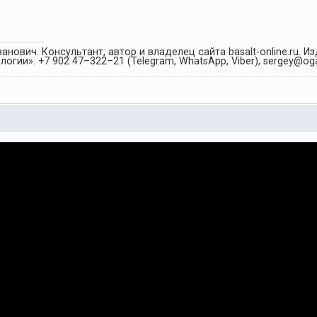
анович. Консультант, автор и владелец сайта basalt-online.ru. 
огии». +7 902 47–322–21 (Telegram, WhatsApp, Viber), sergey@oga