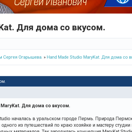
Kat. Для дома со вкусом.
 Сергея Огарышева.
»
Hand Made Studio MaryKat. Для дома со в
ом.
 MaryKat. Для дома со вкусом.
tudio началась в уральском городе Пермь. Природа Пермск
я одного из путешествий по краю хозяйке и мастеру студи
дных материалов. Так зародилась концепция MaryKat Studio