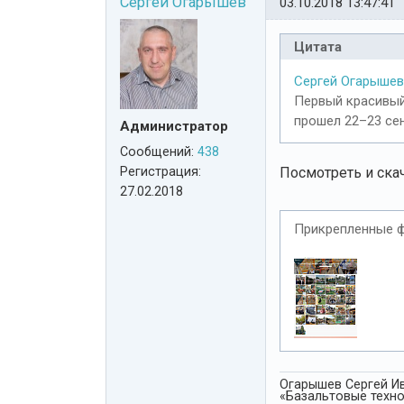
Сергей Огарышев
03.10.2018 13:47:41
Цитата
Сергей Огарышев
Первый красивый
прошел 22–23 сен
Администратор
Сообщений:
438
Регистрация:
Посмотреть и ска
27.02.2018
Прикрепленные 
Огарышев Сергей Ив
«Базальтовые технол