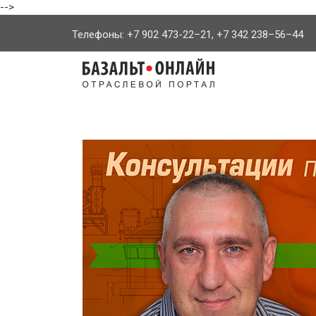
-->
Телефоны: +7 902 473-22–21, +7 342 238–56–44
На
главную