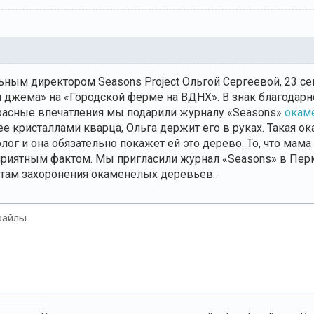
ьным директором Seasons Project Ольгой Сергеевой, 23 се
 джема» на «Городской ферме на ВДНХ». В знак благодарно
расные впечатления мы подарили журналу «Seasons»
окам
 кристаллами кварца, Ольга держит его в руках. Такая ока
олог и она обязательно покажет ей это дерево. То, что мама
риятным фактом. Мы пригласили журнал «Seasons» в Перм
там захоронения окаменелых деревьев.
файлы