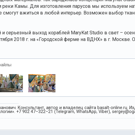
 реки Камы. Для изготовления парусов мы используем на
е смогут вжиться в любой интерьер. Возможен выбор ткан
и серьезный выход кораблей MaryKat Studio в свет – осе
ября 2018 г. на «Городской ферме на ВДНХ» в г. Москве. 
файлы
анович. Консультант, автор и владелец сайта basalt-online.ru. 
огии». +7 902 47–322–21 (Telegram, WhatsApp, Viber), sergey@oga