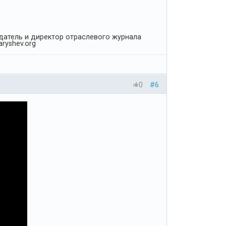
Издатель и директор отраслевого журнала
ryshev.org
0
#6