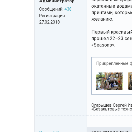
Администратор
окатанные водами
Сообщений:
438
принтами, которы
Регистрация:
желанию.
27.02.2018
Первый красивый 
прошел 22–23 сент
«Seasons».
Прикрепленные 
Огарышев Сергей Ив
«Базальтовые технол