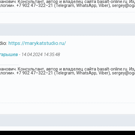
анович. Консультант, автор и владелец сайта basalt-online.ru. 
огии». +7 902 47–322–21 (Telegram, WhatsApp, Viber), sergey@oga
dio:
https://marykatstudio.ru/
Огарышев
-
14.04.2024 14:35:48
анович. Консультант, автор и владелец сайта basalt-online.ru. 
огии». +7 902 47–322–21 (Telegram, WhatsApp, Viber), sergey@oga