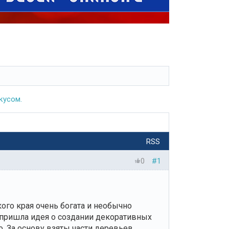
кусом.
RSS
0
#1
ого края очень богата и необычно
и пришла идея о создании декоративных
. За основу взяты части деревьев,