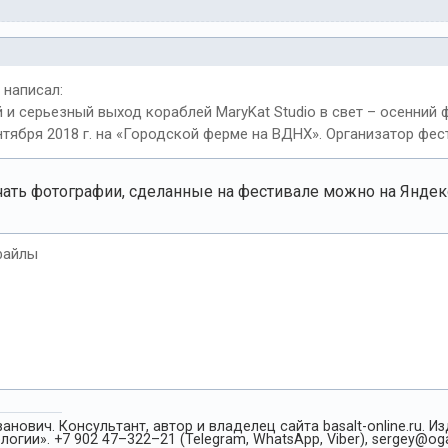
написал:
 и серьезный выход кораблей MaryKat Studio в свет – осенний
тября 2018 г. на «Городской ферме на ВДНХ». Организатор фес
чать фотографии, сделанные на фестивале можно на Яндек
файлы
анович. Консультант, автор и владелец сайта basalt-online.ru. 
огии». +7 902 47–322–21 (Telegram, WhatsApp, Viber), sergey@oga