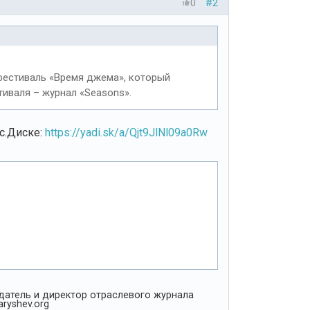
0
#2
 фестиваль «Время джема», который
тиваля – журнал «Seasons».
с.Диске:
https://yadi.sk/a/Qjt9JlNl09a0Rw
Издатель и директор отраслевого журнала
ryshev.org