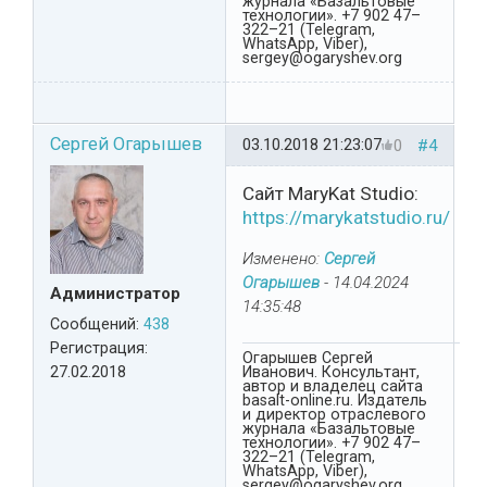
журнала «Базальтовые
технологии». +7 902 47–
322–21 (Telegram,
WhatsApp, Viber),
sergey@ogaryshev.org
Сергей Огарышев
03.10.2018 21:23:07
0
#4
Cайт MaryKat Studio:
https://marykatstudio.ru/
Изменено:
Сергей
Огарышев
-
14.04.2024
Администратор
14:35:48
Сообщений:
438
Регистрация:
Огарышев Сергей
27.02.2018
Иванович. Консультант,
автор и владелец сайта
basalt-online.ru. Издатель
и директор отраслевого
журнала «Базальтовые
технологии». +7 902 47–
322–21 (Telegram,
WhatsApp, Viber),
sergey@ogaryshev.org