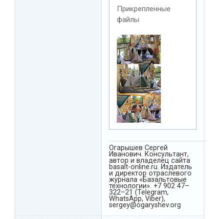
Прикрепленные
файлы
Огарышев Сергей
Иванович. Консультант,
автор и владелец сайта
basalt-online.ru. Издатель
и директор отраслевого
журнала «Базальтовые
технологии». +7 902 47–
322–21 (Telegram,
WhatsApp, Viber),
sergey@ogaryshev.org