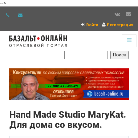
-->
Войти
Регистрация
Toggl
naviga
На
главную
Hand Made Studio MaryKat.
Для дома со вкусом.