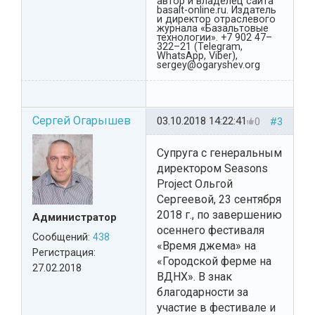
автор и владелец сайта
basalt-online.ru. Издатель
и директор отраслевого
журнала «Базальтовые
технологии». +7 902 47–
322–21 (Telegram,
WhatsApp, Viber),
sergey@ogaryshev.org
Сергей Огарышев
03.10.2018 14:22:41
0
#3
Супруга с генеральным
директором Seasons
Project Ольгой
Сергеевой, 23 сентября
2018 г., по завершению
Администратор
осеннего фестиваля
Сообщений:
438
«Время джема» на
Регистрация:
«Городской ферме на
27.02.2018
ВДНХ». В знак
благодарности за
участие в фестивале и