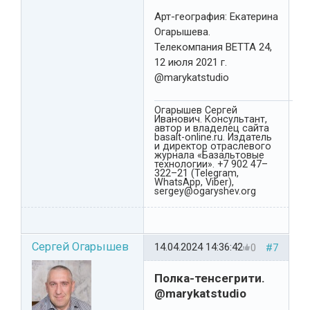
Арт-география: Екатерина
Огарышева.
Телекомпания ВЕТТА 24,
12 июля 2021 г.
@marykatstudio
Огарышев Сергей
Иванович. Консультант,
автор и владелец сайта
basalt-online.ru. Издатель
и директор отраслевого
журнала «Базальтовые
технологии». +7 902 47–
322–21 (Telegram,
WhatsApp, Viber),
sergey@ogaryshev.org
Сергей Огарышев
14.04.2024 14:36:42
0
#7
Полка-тенсегрити.
@marykatstudio