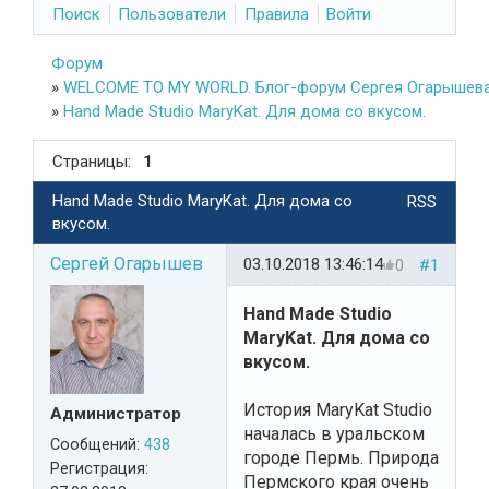
Поиск
Пользователи
Правила
Войти
Форум
»
WELCOME TO MY WORLD. Блог-форум Сергея Огарышева
»
Hand Made Studio MaryKat. Для дома со вкусом.
Страницы:
1
Hand Made Studio MaryKat. Для дома со
RSS
вкусом.
Сергей Огарышев
03.10.2018 13:46:14
0
#1
Hand Made Studio
MaryKat. Для дома со
вкусом.
История MaryKat Studio
Администратор
началась в уральском
Сообщений:
438
городе Пермь. Природа
Регистрация:
Пермского края очень