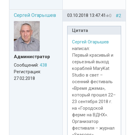
Сергей Огарышев
03.10.2018 13:47:41
0
#2
Цитата
Сергей Огарышев
написал:
Первый красивый и
Администратор
серьезный выход
Сообщений:
438
кораблей MaryKat
Регистрация:
Studio в свет –
27.02.2018
осенний фестиваль
«Время джема»,
который прошел 22–
23 сентября 2018 г.
на «Городской
ферме на ВДНХ».
Организатор
фестиваля – журнал
«Seasons».