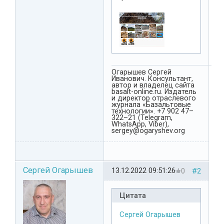
Огарышев Сергей
Иванович. Консультант,
автор и владелец сайта
basalt-online.ru. Издатель
и директор отраслевого
журнала «Базальтовые
технологии». +7 902 47–
322–21 (Telegram,
WhatsApp, Viber),
sergey@ogaryshev.org
Сергей Огарышев
13.12.2022 09:51:26
0
#2
Цитата
Сергей Огарышев