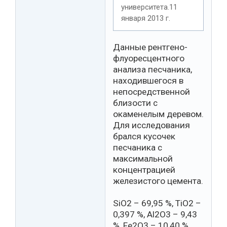
университета.11
января 2013 г.
Данные рентгено-
флуоресцентного
анализа песчаника,
находившегося в
непосредственной
близости с
окаменелым деревом.
Для исследования
брался кусочек
песчаника с
максимальной
концентрацией
железистого цемента.
SiO2 – 69,95 %, TiO2 –
0,397 %, Al2O3 – 9,43
%, Fe2O3 – 10,40 %,