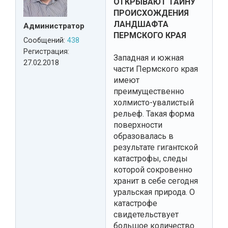
ОТКРЫВАЮТ ТАЙНУ
ПРОИСХОЖДЕНИЯ
ЛАНДШАФТА
Администратор
ПЕРМСКОГО КРАЯ
Сообщений:
438
Регистрация:
Западная и южная
27.02.2018
части Пермского края
имеют
преимущественно
холмисто-увалистый
рельеф. Такая форма
поверхности
образовалась в
результате гигантской
катастрофы, следы
которой сокровенно
хранит в себе сегодня
уральская природа. О
катастрофе
свидетельствует
большое количество