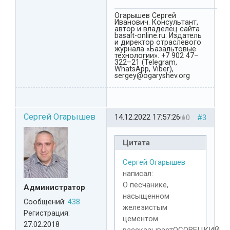
Огарышев Сергей
Иванович. Консультант,
автор и владелец сайта
basalt-online.ru. Издатель
и директор отраслевого
журнала «Базальтовые
технологии». +7 902 47–
322–21 (Telegram,
WhatsApp, Viber),
sergey@ogaryshev.org
Сергей Огарышев
14.12.2022 17:57:26
0
#3
Цитата
Сергей Огарышев
написал:
О песчанике,
Администратор
насыщенном
Сообщений:
438
железистым
Регистрация:
цементом
27.02.2018
рассказываетОСОВЕЦКИЙ