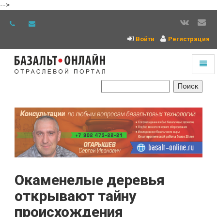
-->
Войти
Регистрация
Toggl
naviga
На
главную
Окаменелые деревья
открывают тайну
происхождения