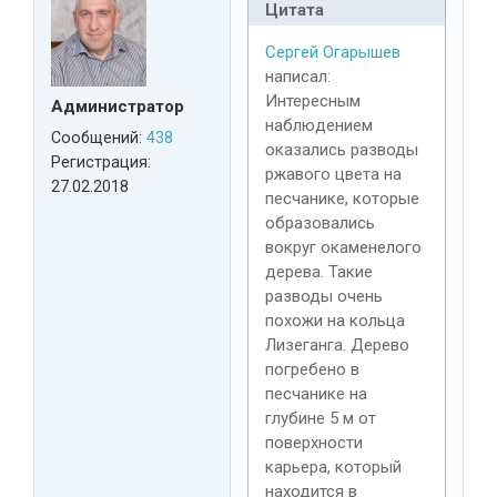
Цитата
Сергей Огарышев
написал:
Интересным
Администратор
наблюдением
Сообщений:
438
оказались разводы
Регистрация:
ржавого цвета на
27.02.2018
песчанике, которые
образовались
вокруг окаменелого
дерева. Такие
разводы очень
похожи на кольца
Лизеганга. Дерево
погребено в
песчанике на
глубине 5 м от
поверхности
карьера, который
находится в