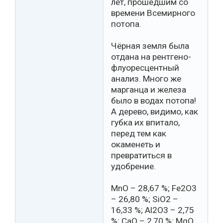
лет, прошедшим со
времени Всемирного
потопа.
Чёрная земля была
отдана на рентгено-
флуоресцентный
анализ. Много же
марганца и железа
было в водах потопа!
А дерево, видимо, как
губка их впитало,
перед тем как
окаменеть и
превратиться в
удобрение.
MnO – 28,67 %; Fe2O3
– 26,80 %; SiO2 –
16,33 %; Al2O3 – 2,75
%; CaO – 2,70 %; MgO