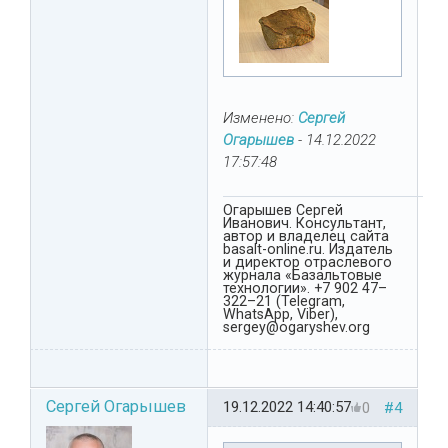
Изменено:
Сергей
Огарышев
-
14.12.2022
17:57:48
Огарышев Сергей
Иванович. Консультант,
автор и владелец сайта
basalt-online.ru. Издатель
и директор отраслевого
журнала «Базальтовые
технологии». +7 902 47–
322–21 (Telegram,
WhatsApp, Viber),
sergey@ogaryshev.org
Сергей Огарышев
19.12.2022 14:40:57
0
#4