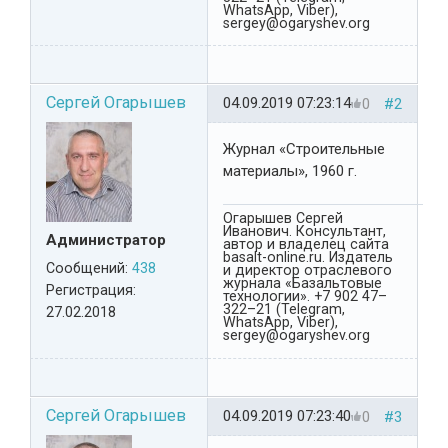
WhatsApp, Viber),
sergey@ogaryshev.org
Сергей Огарышев
04.09.2019 07:23:14
0
#2
Журнал «Строительные
материалы», 1960 г.
Огарышев Сергей
Иванович. Консультант,
Администратор
автор и владелец сайта
basalt-online.ru. Издатель
Сообщений:
438
и директор отраслевого
журнала «Базальтовые
Регистрация:
технологии». +7 902 47–
322–21 (Telegram,
27.02.2018
WhatsApp, Viber),
sergey@ogaryshev.org
Сергей Огарышев
04.09.2019 07:23:40
0
#3