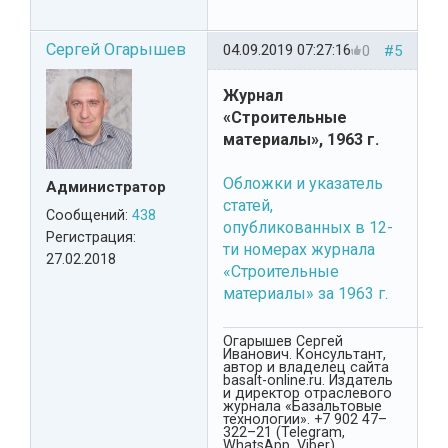
Сергей Огарышев
04.09.2019 07:27:16
0
#5
Журнал
«Строительные
материалы», 1963 г.
Обложки и указатель
Администратор
статей,
Сообщений:
438
опубликованных в 12-
Регистрация:
ти номерах журнала
27.02.2018
«Строительные
материалы» за 1963 г.
Огарышев Сергей
Иванович. Консультант,
автор и владелец сайта
basalt-online.ru. Издатель
и директор отраслевого
журнала «Базальтовые
технологии». +7 902 47–
322–21 (Telegram,
WhatsApp, Viber),