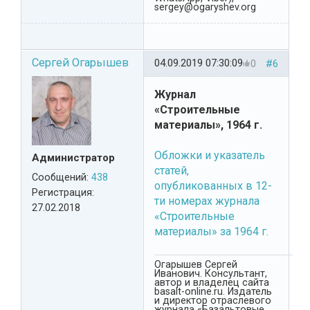
sergey@ogaryshev.org
Сергей Огарышев
04.09.2019 07:30:09
0
#6
Журнал
«Строительные
материалы», 1964 г.
Обложки и указатель
Администратор
статей,
Сообщений:
438
опубликованных в 12-
Регистрация:
ти номерах журнала
27.02.2018
«Строительные
материалы» за 1964 г.
Огарышев Сергей
Иванович. Консультант,
автор и владелец сайта
basalt-online.ru. Издатель
и директор отраслевого
журнала «Базальтовые