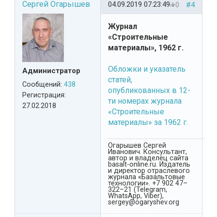
Сергей Огарышев
04.09.2019 07:23:49
0
#4
Журнал
«Строительные
материалы», 1962 г.
Обложки и указатель
Администратор
статей,
Сообщений:
438
опубликованных в 12-
Регистрация:
ти номерах журнала
27.02.2018
«Строительные
материалы» за 1962 г.
Огарышев Сергей
Иванович. Консультант,
автор и владелец сайта
basalt-online.ru. Издатель
и директор отраслевого
журнала «Базальтовые
технологии». +7 902 47–
322–21 (Telegram,
WhatsApp, Viber),
sergey@ogaryshev.org