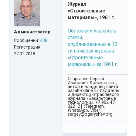
Журнал
«Строительные
материалы», 1961 г.
Обложки и указатель
Администратор
статей,
Сообщений:
438
опубликованных в 12-
Регистрация:
ти номерах журнала
27.02.2018
«Строительные
материалы» за 1961 г.
Огарышев Сергей
Иванович. Консультант,
автор и владелец сайта
basalt-online.ru. Издатель
и директор отраслевого
журнала «Базальтовые
технологии». +7 902 47–
322–21 (Telegram,
WhatsApp, Viber),
sergey@ogaryshev.org