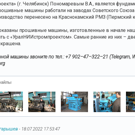
екта» (г. Челябинск) Пономаревым В.А., является фундаме
рошивные машины работали на заводах Советского Союза
оизводство перенесено на Краснокамский РМЗ (Пермский к
оказаны прошивные машины, изготовленные в начале нашег
ать с «УралНИИстромпроектом». Самые ранние из них – две 
окрашена.
ной машины звоните по тел.: +7 902–47–322–21 (Telegram, Wha
org
файлы
Огарышев
-
18.07.2022 17:53:47