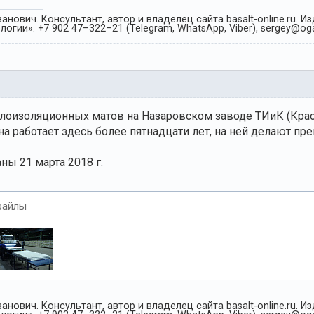
анович. Консультант, автор и владелец сайта basalt-online.ru. 
огии». +7 902 47–322–21 (Telegram, WhatsApp, Viber), sergey@oga
лоизоляционных матов на Назаровском заводе ТИиК (Крас
 работает здесь более пятнадцати лет, на ней делают пр
ны 21 марта 2018 г.
файлы
анович. Консультант, автор и владелец сайта basalt-online.ru. 