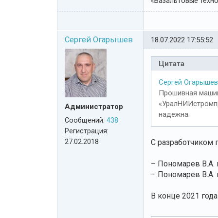
«Базальтовые технол
Сергей Огарышев
18.07.2022 17:55:52
Цитата
Сергей Огарышев
Прошивная машин
«УралНИИстромпр
Администратор
надежна.
Сообщений:
438
Регистрация:
27.02.2018
С разработчиком
– Пономарев В.А. и
– Пономарев В.А. и
В конце 2021 год