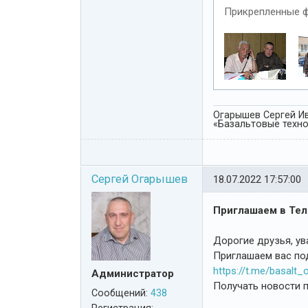
Прикрепленные 
Огарышев Сергей Ив
«Базальтовые технол
Сергей Огарышев
18.07.2022 17:57:00
Приглашаем в Теле
Дорогие друзья, у
Приглашаем вас по
https://t.me/basalt_o
Администратор
Получать новости п
Сообщений:
438
Регистрация: