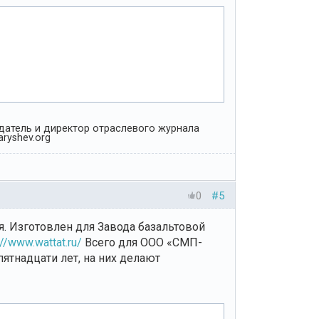
Издатель и директор отраслевого журнала
ryshev.org
0
#5
. Изготовлен для Завода базальтовой
://www.wattat.ru/
Всего для ООО «СМП-
тнадцати лет, на них делают