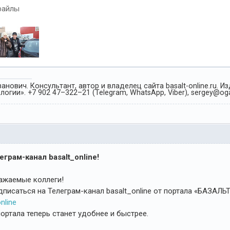
файлы
анович. Консультант, автор и владелец сайта basalt-online.ru. 
огии». +7 902 47–322–21 (Telegram, WhatsApp, Viber), sergey@oga
грам-канал basalt_online!
важаемые коллеги!
дписаться на Телеграм-канал basalt_online от портала «БАЗАЛ
nline
ортала теперь станет удобнее и быстрее.