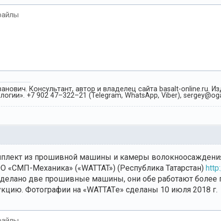
файлы
анович. Консультант, автор и владелец сайта basalt-online.ru. 
огии». +7 902 47–322–21 (Telegram, WhatsApp, Viber), sergey@oga
омплект из прошивной машины и камеры волокноосаждения
О «СМП-Механика» («WATTAT») (Республика Татарстан)
http
делано две прошивные машины, они обе работают более пя
кцию. Фотографии на «WATTATе» сделаны 10 июля 2018 г.
файлы