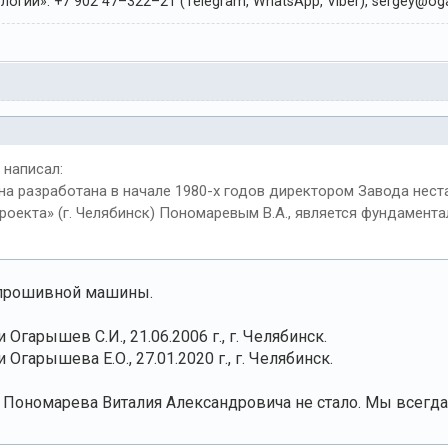
огии». +7 902 47–322–21 (Telegram, WhatsApp, Viber), sergey@oga
написал:
а разработана в начале 1980-х годов директором Завода нес
оекта» (г. Челябинск) Пономаревым В.А., является фундамента
 прошивной машины.
 Огарышев С.И., 21.06.2006 г., г. Челябинск.
 Огарышева Е.О., 27.01.2020 г., г. Челябинск.
а Пономарева Виталия Александровича не стало. Мы всегда