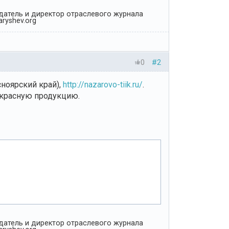
Издатель и директор отраслевого журнала
ryshev.org
0
#2
ноярский край),
http://nazarovo-tiik.ru/
.
екрасную продукцию.
Издатель и директор отраслевого журнала