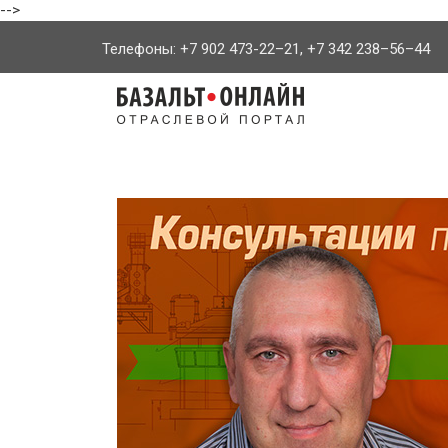
-->
Телефоны: +7 902 473-22–21, +7 342 238–56–44
На
главную