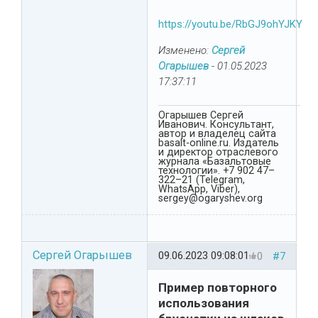
https://youtu.be/RbGJ9ohYJKY
Изменено:
Сергей
Огарышев
-
01.05.2023
17:37:11
Огарышев Сергей
Иванович. Консультант,
автор и владелец сайта
basalt-online.ru. Издатель
и директор отраслевого
журнала «Базальтовые
технологии». +7 902 47–
322–21 (Telegram,
WhatsApp, Viber),
sergey@ogaryshev.org
Сергей Огарышев
09.06.2023 09:08:01
0
#7
Пример повторного
использования