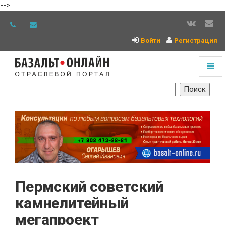
-->
Войти
Регистрация
Toggl
naviga
На
главную
Пермский советский
камнелитейный
мегапроект