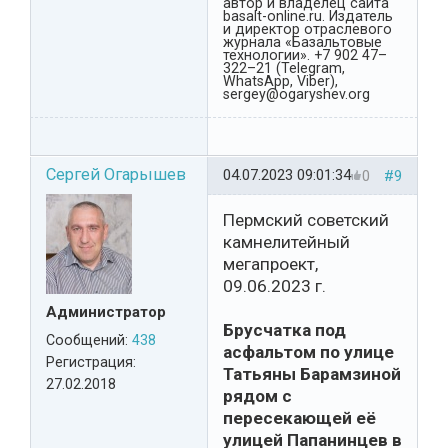
автор и владелец сайта
basalt-online.ru. Издатель
и директор отраслевого
журнала «Базальтовые
технологии». +7 902 47–
322–21 (Telegram,
WhatsApp, Viber),
sergey@ogaryshev.org
Сергей Огарышев
04.07.2023 09:01:34
0
#9
Пермский советский
камнелитейный
мегапроект,
09.06.2023 г.
Администратор
Брусчатка под
Сообщений:
438
асфальтом по улице
Регистрация:
Татьяны Барамзиной
27.02.2018
рядом с
пересекающей её
улицей Папанинцев в