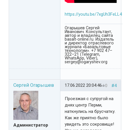
https://youtu.be/7xgUh3FeLL4
Огарышев Сергей
Иванович. Консультант,
автор и владелец сайта
basalt-online.ru. Издатель
и директор отраслевого
журнала «Базальтовые
технологии». +7 902 47–
322–21 (Telegram,
WhatsApp, Viber),
sergey@ogaryshev.org
Сергей Огарышев
17.06.2022 20:04:46
0
#4
Проезжая с супругой на
днях центр Перми,
наткнулись на брусчатку.
Как же приятно было
увидеть это сокровище!
Администратор