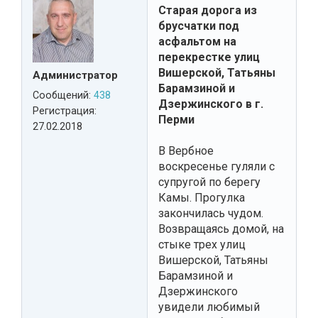
Старая дорога из
брусчатки под
асфальтом на
перекрестке улиц
Вишерской, Татьяны
Администратор
Барамзиной и
Сообщений:
438
Дзержинского в г.
Регистрация:
Перми
27.02.2018
В Вербное
воскресенье гуляли с
супругой по берегу
Камы. Прогулка
закончилась чудом.
Возвращаясь домой, на
стыке трех улиц
Вишерской, Татьяны
Барамзиной и
Дзержинского
увидели любимый