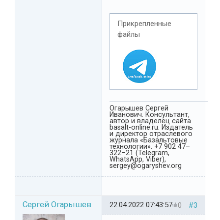
Прикрепленные
файлы
Огарышев Сергей
Иванович. Консультант,
автор и владелец сайта
basalt-online.ru. Издатель
и директор отраслевого
журнала «Базальтовые
технологии». +7 902 47–
322–21 (Telegram,
WhatsApp, Viber),
sergey@ogaryshev.org
Сергей Огарышев
22.04.2022 07:43:57
0
#3