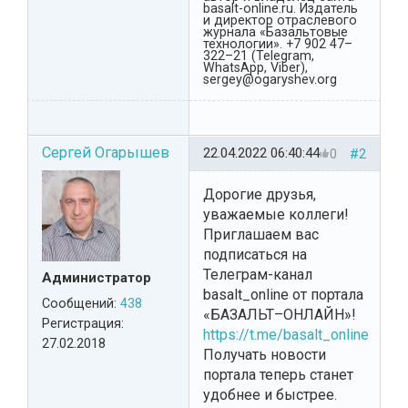
basalt-online.ru. Издатель
и директор отраслевого
журнала «Базальтовые
технологии». +7 902 47–
322–21 (Telegram,
WhatsApp, Viber),
sergey@ogaryshev.org
Сергей Огарышев
22.04.2022 06:40:44
0
#2
Дорогие друзья,
уважаемые коллеги!
Приглашаем вас
подписаться на
Телеграм-канал
Администратор
basalt_online от портала
Сообщений:
438
«БАЗАЛЬТ–ОНЛАЙН»!
Регистрация:
https://t.me/basalt_online
27.02.2018
Получать новости
портала теперь станет
удобнее и быстрее.