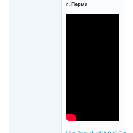
г. Перми
https://youtu.be/BIDpKpF17Ow