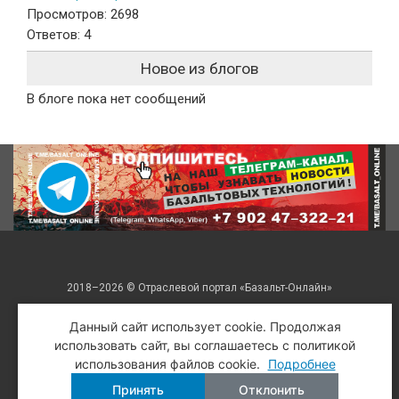
Просмотров: 2698
Ответов: 4
Новое из блогов
В блоге пока нет сообщений
2018–2026 © Отраслевой портал «Базальт-Онлайн»
Все права защищены. Перепечатка только со ссылкой на
Данный сайт использует cookie. Продолжая
использовать сайт, вы соглашаетесь с политикой
авторский материал.
использования файлов cookie.
Подробнее
Разработка и поддержка: Рекламная студия «
Рубин Системс
»
Принять
Отклонить