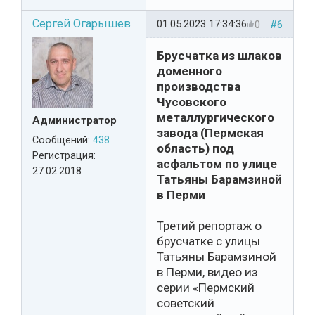
Сергей Огарышев
01.05.2023 17:34:36
0
#6
Брусчатка из шлаков
доменного
производства
Чусовского
металлургического
Администратор
завода (Пермская
Сообщений:
438
область) под
Регистрация:
асфальтом по улице
27.02.2018
Татьяны Барамзиной
в Перми
Третий репортаж о
брусчатке с улицы
Татьяны Барамзиной
в Перми, видео из
серии «Пермский
советский