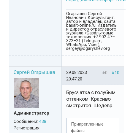
Огарышев Сергей
Иванович. Консультант,
автор и владелец сайта
basalt-online.ru. Издатель
и директор отраслевого
журнала «Базальтовые
технологии». +7 902 47–
322–21 (Telegram,
WhatsApp, Viber),
sergey@ogaryshev.org
Сергей Огарышев
29.08.2023
0
#10
20:47:20
Брусчатка с голубым
оттенком. Красиво
смотрится. Шедевр.
Администратор
Сообщений:
438
Прикрепленные
Регистрация:
файлы