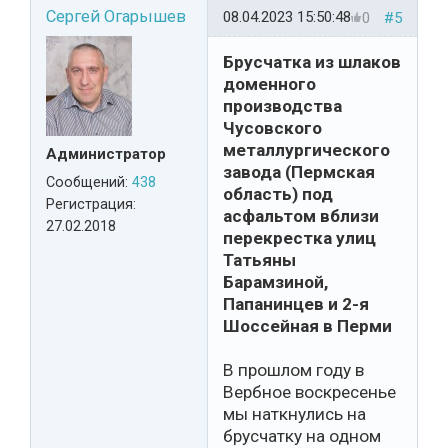
Сергей Огарышев
08.04.2023 15:50:48
0
#5
Брусчатка из шлаков
доменного
производства
Чусовского
металлургического
Администратор
завода (Пермская
Сообщений:
438
область) под
Регистрация:
асфальтом вблизи
27.02.2018
перекрестка улиц
Татьяны
Барамзиной,
Папанинцев и 2-я
Шоссейная в Перми
В прошлом году в
Вербное воскресенье
мы наткнулись на
брусчатку на одном