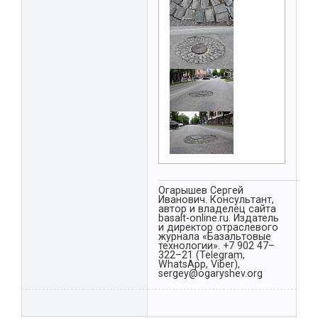
Огарышев Сергей
Иванович. Консультант,
автор и владелец сайта
basalt-online.ru. Издатель
и директор отраслевого
журнала «Базальтовые
технологии». +7 902 47–
322–21 (Telegram,
WhatsApp, Viber),
sergey@ogaryshev.org