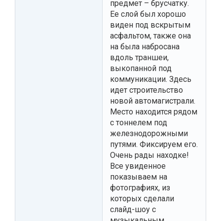
предмет – брусчатку.
Ее слой был хорошо
виден под вскрытым
асфальтом, также она
на была набросана
вдоль траншеи,
выкопанной под
коммуникации. Здесь
идет строительство
новой автомагистрали.
Место находится рядом
с тоннелем под
железнодорожными
путями. Фиксируем его.
Очень рады находке!
Все увиденное
показываем на
фотографиях, из
которых сделали
слайд-шоу с
музыкальным