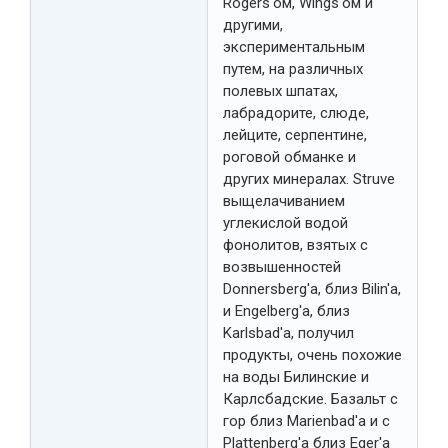
Rogers'oм, Wings'oм и
другими,
экспериментальным
путем, на различных
полевых шпатах,
лабрадорите, слюде,
лейците, серпентине,
роговой обманке и
других минералах. Struve
выщелачиванием
углекислой водой
фонолитов, взятых с
возвышенностей
Donnersberg'a, близ Bilin'a,
и Engelberg'a, близ
Karlsbad'a, получил
продукты, очень похожие
на воды Билинские и
Карлсбадские. Базальт с
гор близ Marienbad'a и с
Plattenberg'a близ Eger'a