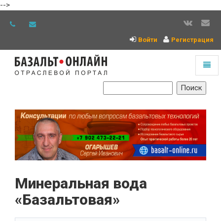
-->
Войти
Регистрация
Toggl
naviga
На
главную
Минеральная вода
«Базальтовая»