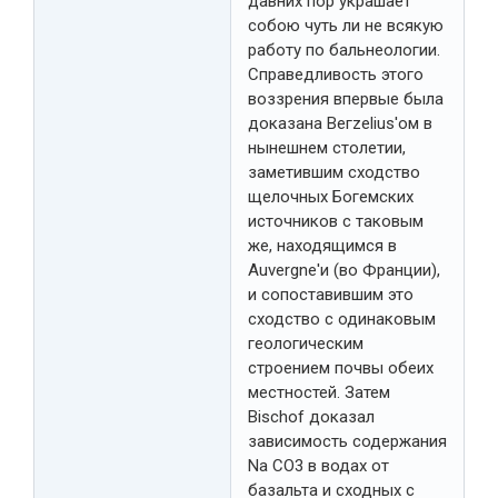
давних пор украшает
собою чуть ли не всякую
работу по бальнеологии.
Справедливость этого
воззрения впервые была
доказана Вегzelius'ом в
нынешнем столетии,
заметившим сходство
щелочных Богемских
источников с таковым
же, находящимся в
Auvergne'и (во Франции),
и сопоставившим это
сходство с одинаковым
геологическим
строением почвы обеих
местностей. Затем
Bischof доказал
зависимость содержания
Na СO3 в водах от
базальта и сходных с