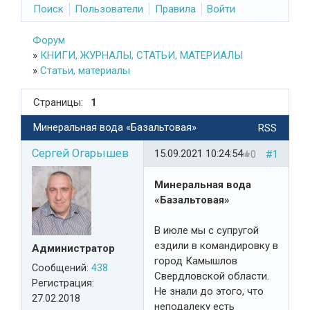
Поиск
Пользователи
Правила
Войти
Форум
»
КНИГИ, ЖУРНАЛЫ, СТАТЬИ, МАТЕРИАЛЫ
»
Статьи, материалы
Страницы:
1
Минеральная вода «Базальтовая»
RSS
Сергей Огарышев
15.09.2021 10:24:54
0
#1
Минеральная вода
«Базальтовая»
В июле мы с супругой
ездили в командировку в
Администратор
город Камышлов
Сообщений:
438
Свердловской области.
Регистрация:
Не знали до этого, что
27.02.2018
неподалеку есть