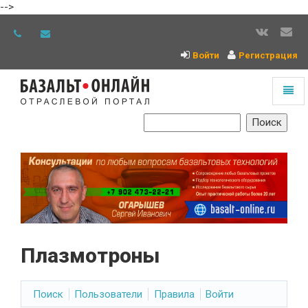
-->
Войти
Регистрация
Toggl
naviga
На
главную
Плазмотроны
Поиск
Пользователи
Правила
Войти