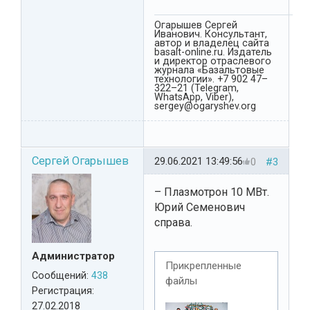
Огарышев Сергей
Иванович. Консультант,
автор и владелец сайта
basalt-online.ru. Издатель
и директор отраслевого
журнала «Базальтовые
технологии». +7 902 47–
322–21 (Telegram,
WhatsApp, Viber),
sergey@ogaryshev.org
Сергей Огарышев
29.06.2021 13:49:56
0
#3
– Плазмотрон 10 МВт.
Юрий Семенович
справа.
Администратор
Прикрепленные
Сообщений:
438
файлы
Регистрация:
27.02.2018