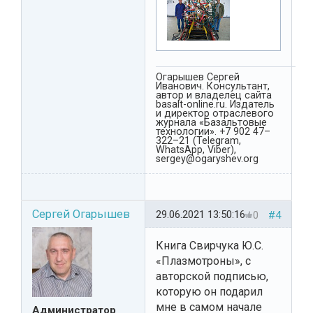
Огарышев Сергей
Иванович. Консультант,
автор и владелец сайта
basalt-online.ru. Издатель
и директор отраслевого
журнала «Базальтовые
технологии». +7 902 47–
322–21 (Telegram,
WhatsApp, Viber),
sergey@ogaryshev.org
Сергей Огарышев
29.06.2021 13:50:16
0
#4
Книга Свирчука Ю.С.
«Плазмотроны», с
авторской подписью,
которую он подарил
мне в самом начале
Администратор