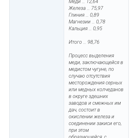
Меди … 12,64
Железа … 75,97
Глиния … 0,89
Магнезии … 0,78
Кальция … 0,95
Итого … 98,76
Процесс выделения
меди, заключающейся в
медистом чугуне, по
случаю отсутствия
месторождения серных
или медных колчеданов
в округе здешних
заводов и смежных им
дач, состоит в
окислении железа и
соединении закиси его,
при этом
образующейся, с