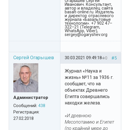
Огарышев Сергей
Иванович. Консультант,
автор и владелец сайта
basalt-online.ru. Издатель
и директор отраслевого
журнала «Базальтовые
технологии». +7 902 47–
322–21 (Telegram,
WhatsApp, Viber),
sergey@ogaryshev.org
Сергей Огарышев
30.03.2021 09:49:18
0
#5
Журнал «Наука и
жизнь» №11 за 1936 г.
сообщает, что на
объектах Древнего
Египта совершались
Администратор
находки железа.
Сообщений:
438
Регистрация:
«И древнюю
27.02.2018
Месопотамию и Египет
(по крайней мере до