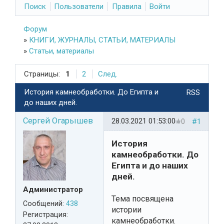
Поиск
Пользователи
Правила
Войти
Форум
»
КНИГИ, ЖУРНАЛЫ, СТАТЬИ, МАТЕРИАЛЫ
»
Статьи, материалы
Страницы:
1
2
След.
История камнеобработки. До Египта и
RSS
до наших дней.
Сергей Огарышев
28.03.2021 01:53:00
0
#1
История
камнеобработки. До
Египта и до наших
дней.
Администратор
Тема посвящена
Сообщений:
438
истории
Регистрация:
камнеобработки.