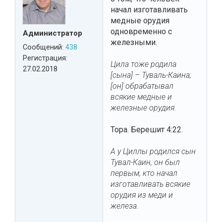
начал изготавливать
медные орудия
одновременно с
Администратор
железными.
Сообщений:
438
Регистрация:
Цила тоже родила
27.02.2018
[сына] – Туваль-Каина;
[он] обрабатывал
всякие медные и
железные орудия.
Тора. Берешит 4:22.
А у Циллы родился сын
Тувал-Каин, он был
первым, кто начал
изготавливать всякие
орудия из меди и
железа.