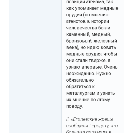
позиции атеизма, так
как упоминает медные
орудия (по мнению
атеистов в истории
человечества были
каменный, медный,
бронзовый, железный
века), но идею ковать
медные орудия, чтобы
они стали тверже, я
узнаю впервые. Очень
неожиданно. Нужно
обязательно
обратиться к
металлургам и узнать
их мнение по этому
поводу.
II. «Египетские жрецы
сообщили Геродоту, что
большая пирамида в