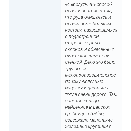
«сыродутный» способ
плавки состоял в том,
что руда очищалась и
плавилась в больших
кострах, разводившихся
с подветренной
стороны горных
склонов и обнесенных
низенькой каменной
стенкой. Дело это было
трудное и
малопроизводительное,
почему железные
изделия и ценились
тогда очень дорого. Так,
золотое кольцо,
найденное в царской
гробнице в Библе,
содержало маленькие
железные крупинки в