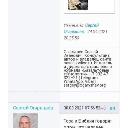
Изменено:
Сергей
Огарышев
-
24.04.2021
20:35:59
Огарышев Сергей
Иванович. Консультант,
автор и владелец сайта
basalt-online.ru. Издатель
и директор отраслевого
журнала «Базальтовые
технологии». +7 902 47–
322–21 (Telegram,
WhatsApp, Viber),
sergey@ogaryshev.org
Сергей Огарышев
30.03.2021 07:56:52
0
#4
Тора и Библия говорят
о том, что человек