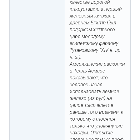
качестве дорогой
инкрустации, а первый
железный кинжал в
древнем Египте был
подарком хеттского
царя молодому
египетскому фараону
Тутанхамону (XIV в. до
н. э.).
Американские раскопки
в Телль Асмаре
показывают, что
человек начал
использовать земное
железо (из руд) на
целое тысячелетие
раньше того времени, к
которому относятся
только что упомянутые
находки. Открытие,
сделанное тем же проф.