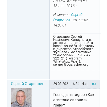
АНТРОПОГЕНЕЗ.РУ.
18 авг. 2016 г.
Изменено:
Сергей
Огарышев
-
28.03.2021
14:01:01
Огарышев Сергей
Иванович. Консультант,
автор и владелец сайта
basalt-online.ru. Издатель
и директор отраслевого
журнала «Базальтовые
технологии». +7 902 47–
322–21 (Telegram,
WhatsApp, Viber),
sergey@ogaryshev.org
Сергей Огарышев
29.03.2021 16:34:14
0
#3
Господа на видео «Как
египтяне сверлили
гранит –