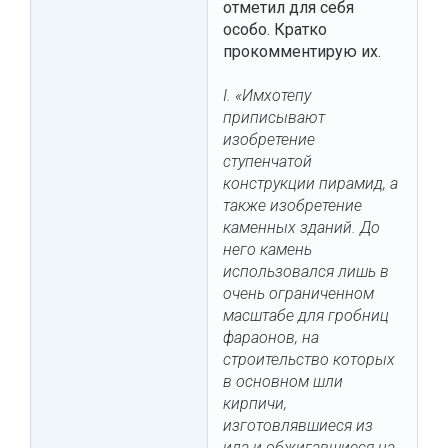
отметил для себя
особо. Кратко
прокомментирую их.
I. «Имхотепу
приписывают
изобретение
ступенчатой
конструкции пирамид, а
также изобретение
каменных зданий. До
него камень
использовался лишь в
очень ограниченном
масштабе для гробниц
фараонов, на
строительство которых
в основном шли
кирпичи,
изготовлявшиеся из
ила и обжигавшиеся на