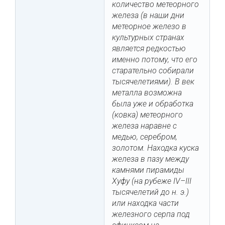
количество метеорного
железа (в наши дни
метеорное железо в
культурных странах
является редкостью
именно потому, что его
старательно собирали
тысячелетиями). В век
металла возможна
была уже и обработка
(ковка) метеорного
железа наравне с
медью, серебром,
золотом. Находка куска
железа в пазу между
камнями пирамиды
Хуфу (на рубеже IV–III
тысячелетий до н. э.)
или находка части
железного серпа под