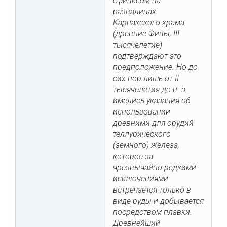
сфинксом на
развалинах
Карнакского храма
(древние Фивы, III
тысячелетие)
подтверждают это
предположение. Но до
сих пор лишь от II
тысячелетия до н. э.
имелись указания об
использовании
древними для орудий
теллурического
(земного) железа,
которое за
чрезвычайно редкими
исключениями
встречается только в
виде руды и добывается
посредством плавки.
Древнейший