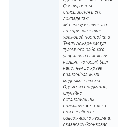
Фрэнкфортом,
описывается в его
докладе так:
«К вечеру июльского
дня при раскопках
храмовой постройки в
Телль Асмаре заступ
туземного рабочего
ударился о глиняный
кувшин, который был
наполнен до краев
разнообразными
медными вещами.
Одним из предметов,
случайно
остановившим
внимание археолога
при переборке
содержимого кувшина,
оказалась бронзовая