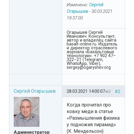
Изменено:
Сергей
Огарышев
-
30.03.2021
19:37:00
Огарышев Сергей
Иванович. Консультант,
автор и владелец сайта
basalt-online.ru. Издатель
и директор отраслевого
журнала «Базальтовые
технологии». +7 902 47–
322–21 (Telegram,
WhatsApp, Viber),
sergey@ogaryshev.org
Сергей Огарышев
28.03.2021 14:00:07
0
#2
Когда прочитал про
ковку меди в статье
«Размышления физика
у подножия пирамид»
(К. Мендельсон)
Администратор