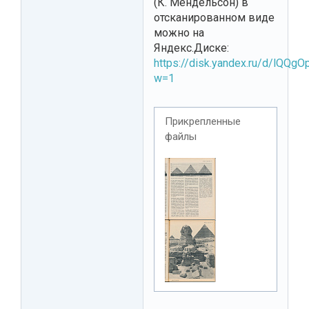
(К. Мендельсон) в
отсканированном виде
можно на
Яндекс.Диске:
https://disk.yandex.ru/d/lQQg
w=1
Прикрепленные
файлы