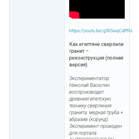
https://youtu.be/g305wqCdPRs
Как египтяне сверлили
гранит –
реконструкция (полная
версия).
Экспериментатор
Николай Васютин
воспроизводит
древнеегипетскую
технику сверления
гранита: медная труба +
абразив (корунд).
Эксперимент проведен
для портала