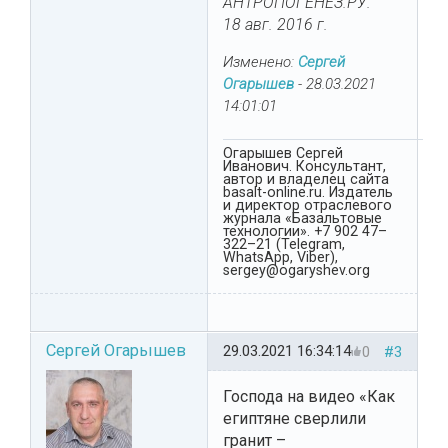
АНТРОПОГЕНЕЗ.РУ.
18 авг. 2016 г.
Изменено:
Сергей
Огарышев
-
28.03.2021
14:01:01
Огарышев Сергей
Иванович. Консультант,
автор и владелец сайта
basalt-online.ru. Издатель
и директор отраслевого
журнала «Базальтовые
технологии». +7 902 47–
322–21 (Telegram,
WhatsApp, Viber),
sergey@ogaryshev.org
Сергей Огарышев
29.03.2021 16:34:14
0
#3
Господа на видео «Как
египтяне сверлили
гранит –