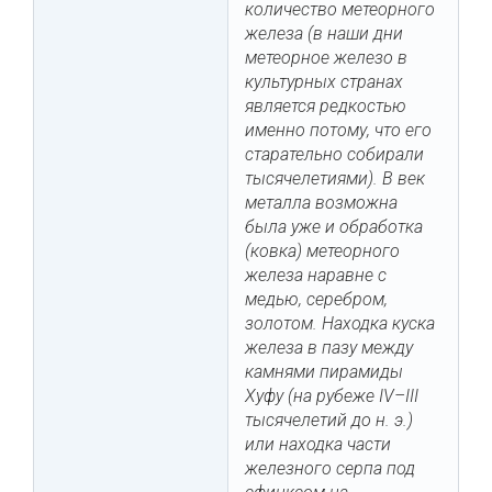
количество метеорного
железа (в наши дни
метеорное железо в
культурных странах
является редкостью
именно потому, что его
старательно собирали
тысячелетиями). В век
металла возможна
была уже и обработка
(ковка) метеорного
железа наравне с
медью, серебром,
золотом. Находка куска
железа в пазу между
камнями пирамиды
Хуфу (на рубеже IV–III
тысячелетий до н. э.)
или находка части
железного серпа под