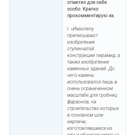
отметил для себя
особо. Кратко
прокомментирую их.
I. «Имхотепу
приписывают
изобретение
ступенчатой
конструкции пирамид, а
также изобретение
каменных зданий. До
него камень
использовался лишь в
очень ограниченном
масштабе для гробниц
фараонов, на
строительство которых
в основном шли
кирпичи,
изготовлявшиеся из
ила и обжигавшиеся на