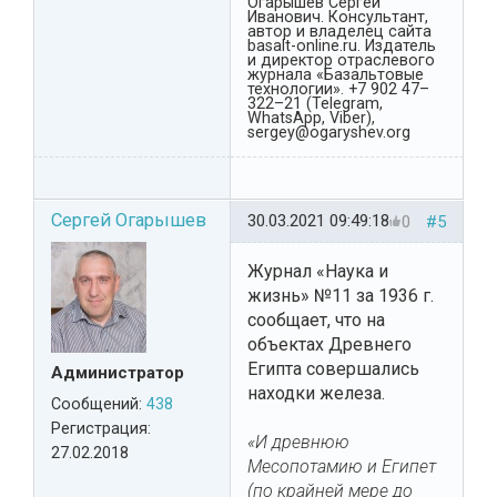
Огарышев Сергей
Иванович. Консультант,
автор и владелец сайта
basalt-online.ru. Издатель
и директор отраслевого
журнала «Базальтовые
технологии». +7 902 47–
322–21 (Telegram,
WhatsApp, Viber),
sergey@ogaryshev.org
Сергей Огарышев
30.03.2021 09:49:18
0
#5
Журнал «Наука и
жизнь» №11 за 1936 г.
сообщает, что на
объектах Древнего
Египта совершались
Администратор
находки железа.
Сообщений:
438
Регистрация:
«И древнюю
27.02.2018
Месопотамию и Египет
(по крайней мере до