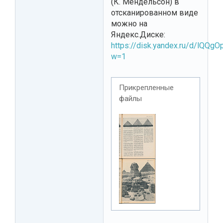
(К. Мендельсон) в
отсканированном виде
можно на
Яндекс.Диске:
https://disk.yandex.ru/d/lQQg
w=1
Прикрепленные
файлы