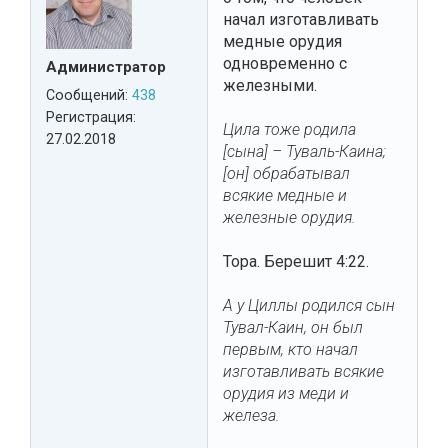
начал изготавливать
медные орудия
одновременно с
Администратор
железными.
Сообщений:
438
Регистрация:
Цила тоже родила
27.02.2018
[сына] – Туваль-Каина;
[он] обрабатывал
всякие медные и
железные орудия.
Тора. Берешит 4:22.
А у Циллы родился сын
Тувал-Каин, он был
первым, кто начал
изготавливать всякие
орудия из меди и
железа.