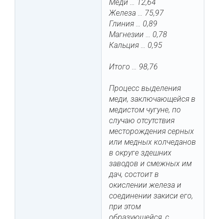
Меди … 12,64
Железа … 75,97
Глиния … 0,89
Магнезии … 0,78
Кальция … 0,95
Итого … 98,76
Процесс выделения
меди, заключающейся в
медистом чугуне, по
случаю отсутствия
месторождения серных
или медных колчеданов
в округе здешних
заводов и смежных им
дач, состоит в
окислении железа и
соединении закиси его,
при этом
образующейся, с