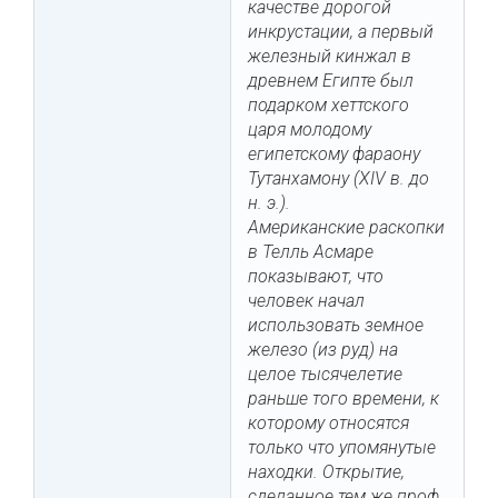
качестве дорогой
инкрустации, а первый
железный кинжал в
древнем Египте был
подарком хеттского
царя молодому
египетскому фараону
Тутанхамону (XIV в. до
н. э.).
Американские раскопки
в Телль Асмаре
показывают, что
человек начал
использовать земное
железо (из руд) на
целое тысячелетие
раньше того времени, к
которому относятся
только что упомянутые
находки. Открытие,
сделанное тем же проф.