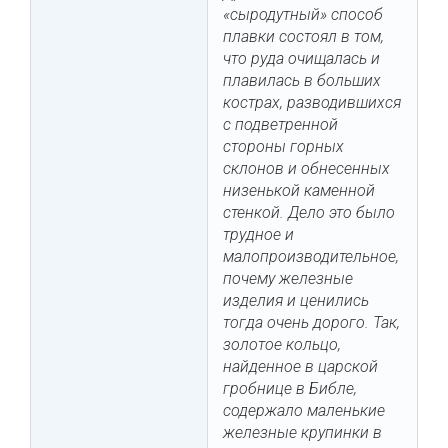
«сыродутный» способ
плавки состоял в том,
что руда очищалась и
плавилась в больших
кострах, разводившихся
с подветренной
стороны горных
склонов и обнесенных
низенькой каменной
стенкой. Дело это было
трудное и
малопроизводительное,
почему железные
изделия и ценились
тогда очень дорого. Так,
золотое кольцо,
найденное в царской
гробнице в Библе,
содержало маленькие
железные крупинки в