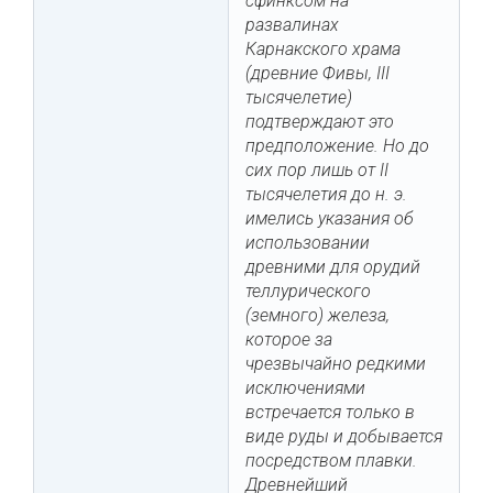
сфинксом на
развалинах
Карнакского храма
(древние Фивы, III
тысячелетие)
подтверждают это
предположение. Но до
сих пор лишь от II
тысячелетия до н. э.
имелись указания об
использовании
древними для орудий
теллурического
(земного) железа,
которое за
чрезвычайно редкими
исключениями
встречается только в
виде руды и добывается
посредством плавки.
Древнейший