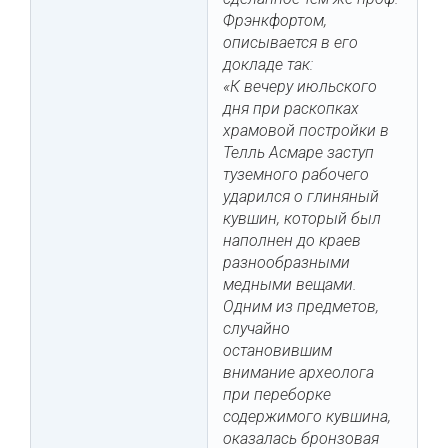
Фрэнкфортом,
описывается в его
докладе так:
«К вечеру июльского
дня при раскопках
храмовой постройки в
Телль Асмаре заступ
туземного рабочего
ударился о глиняный
кувшин, который был
наполнен до краев
разнообразными
медными вещами.
Одним из предметов,
случайно
остановившим
внимание археолога
при переборке
содержимого кувшина,
оказалась бронзовая