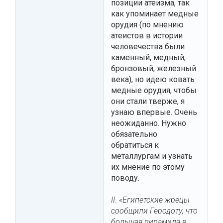
позиции атеизма, так
как упоминает медные
орудия (по мнению
атеистов в истории
человечества были
каменный, медный,
бронзовый, железный
века), но идею ковать
медные орудия, чтобы
они стали тверже, я
узнаю впервые. Очень
неожиданно. Нужно
обязательно
обратиться к
металлургам и узнать
их мнение по этому
поводу.
II. «Египетские жрецы
сообщили Геродоту, что
большая пирамида в