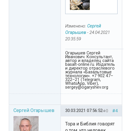
Изменено:
Сергей
Огарышев
-
24.04.2021
20:35:59
Огарышев Сергей
Иванович. Консультант,
автор и владелец сайта
basalt-online.ru. Издатель
и директор отраслевого
журнала «Базальтовые
технологии». +7 902 47–
322–21 (Telegram,
WhatsApp, Viber),
sergey@ogaryshev.org
Сергей Огарышев
30.03.2021 07:56:52
0
#4
Тора и Библия говорят
о том, что человек