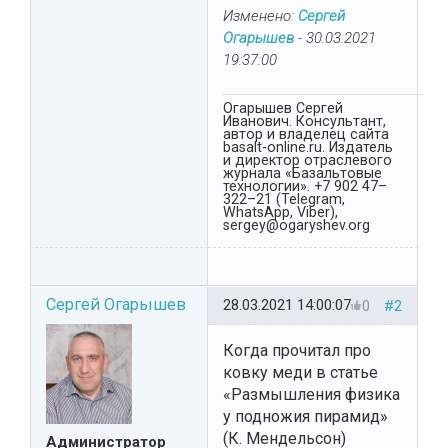
Изменено:
Сергей
Огарышев
-
30.03.2021
19:37:00
Огарышев Сергей
Иванович. Консультант,
автор и владелец сайта
basalt-online.ru. Издатель
и директор отраслевого
журнала «Базальтовые
технологии». +7 902 47–
322–21 (Telegram,
WhatsApp, Viber),
sergey@ogaryshev.org
Сергей Огарышев
28.03.2021 14:00:07
0
#2
Когда прочитал про
ковку меди в статье
«Размышления физика
у подножия пирамид»
(К. Мендельсон)
Администратор