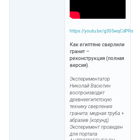
https://youtu.be/g305wqCdPRs
Как египтяне сверлили
гранит –
реконструкция (полная
версия).
Экспериментатор
Николай Васютин
воспроизводит
древнеегипетскую
технику сверления
гранита: медная труба +
абразив (корунд).
Эксперимент проведен
для портала