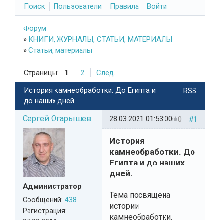
Поиск
Пользователи
Правила
Войти
Форум
»
КНИГИ, ЖУРНАЛЫ, СТАТЬИ, МАТЕРИАЛЫ
»
Статьи, материалы
Страницы:
1
2
След.
История камнеобработки. До Египта и
RSS
до наших дней.
Сергей Огарышев
28.03.2021 01:53:00
0
#1
История
камнеобработки. До
Египта и до наших
дней.
Администратор
Тема посвящена
Сообщений:
438
истории
Регистрация:
камнеобработки.