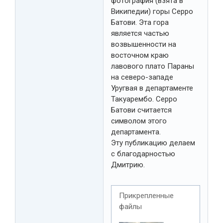
фотография (взята в
Википедии) горы Серро
Батови. Эта гора
является частью
возвышенности на
восточном краю
лавового плато Параны
на северо-западе
Уругвая в департаменте
Такуарембо. Серро
Батови считается
символом этого
департамента.
Эту публикацию делаем
с благодарностью
Дмитрию.
Прикрепленные
файлы