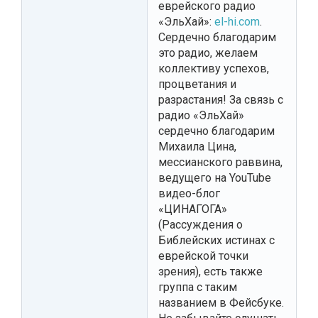
еврейского радио
«ЭльХай»:
el-hi.com
.
Сердечно благодарим
это радио, желаем
коллективу успехов,
процветания и
разрастания! За связь с
радио «ЭльХай»
сердечно благодарим
Михаила Цина,
мессианского раввина,
ведущего на YouTube
видео-блог
«ЦИНАГОГА»
(Рассуждения о
Библейских истинах с
еврейской точки
зрения), есть также
группа с таким
названием в Фейсбуке.