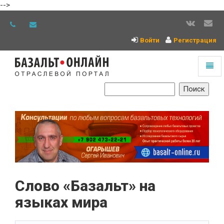
-->
Войти
Регистрация
Toggl
naviga
На
главную
Слово «Базальт» на
языках мира