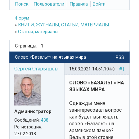
Поиск
Пользователи
Правила
Войти
Форум
»
КНИГИ, ЖУРНАЛЫ, СТАТЬИ, МАТЕРИАЛЫ
»
Статьи, материалы
Страницы:
1
Слово «Базальт» на языках мира
RSS
Сергей Огарышев
15.03.2021 14:51:10
0
#1
СЛОВО «БАЗАЛЬТ» НА
ЯЗЫКАХ МИРА
Однажды меня
заинтересовал вопрос:
Администратор
как будет выглядеть
Сообщений:
438
слово «Базальт» на
Регистрация:
армянском языке?
27.02.2018
Ведь в этой стране