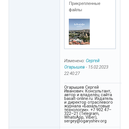
Прикрепленные
файлы
Изменено:
Сергей
Огарышев
-
15.02.2023
22:40:27
Огарышев Сергей
Иванович. Консультант,
автор и владелец сайта
basalt-online.ru. Издатель
и директор отраслевого
журнала «Базальтовые
технологии». +7 902 47–
322–21 (Telegram,
WhatsApp, Viber),
sergey@ogaryshev.org