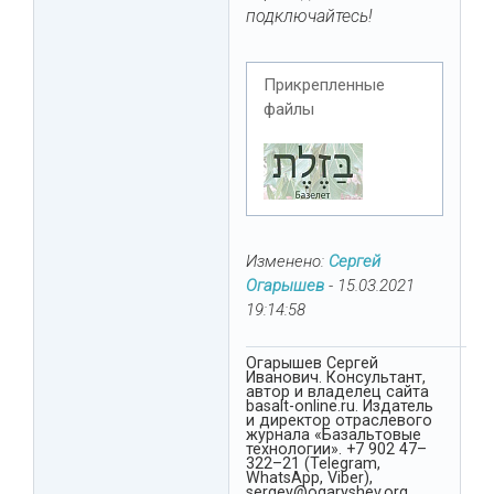
подключайтесь!
Прикрепленные
файлы
Изменено:
Сергей
Огарышев
-
15.03.2021
19:14:58
Огарышев Сергей
Иванович. Консультант,
автор и владелец сайта
basalt-online.ru. Издатель
и директор отраслевого
журнала «Базальтовые
технологии». +7 902 47–
322–21 (Telegram,
WhatsApp, Viber),
sergey@ogaryshev.org