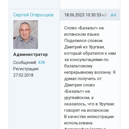
Сергей Огарышев
18.06.2023 10:30:53
0
#4
Слово «Базальт» на
испанском языке.
Поделился словом
Дмитрий из Уругвая,
который обратился к нам
Администратор
за консультациями по
Сообщений:
438
базальтовому
Регистрация:
непрерывному волокну. Я
27.02.2018
думал получить от
Дмитрия слово
«Базальт» на
уругвайском, а
оказалось, что в Уругвае
говорят на испанском.
В качестве иллюстрации
использована