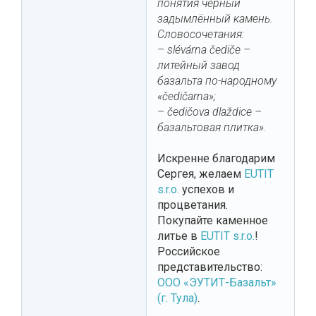
понятия чёрный
задымлённый камень.
Словосочетания:
– slévárna čediče –
литейный завод
базальта по-народному
«čedičarna»;
– čedičova dlaždice –
базальтовая плитка».
Искренне благодарим
Сергея, желаем
EUTIT
s.r.o.
успехов и
процветания.
Покупайте каменное
литье в
EUTIT s.r.o.
!
Российское
представительство:
ООО «ЭУТИТ-Базальт»
(г. Тула)
.