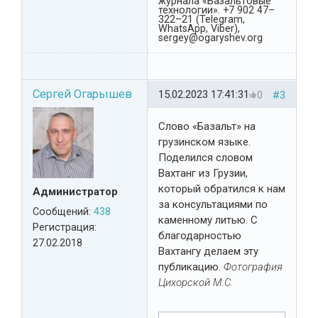
журнала «Базальтовые
технологии». +7 902 47–
322–21 (Telegram,
WhatsApp, Viber),
sergey@ogaryshev.org
Сергей Огарышев
15.02.2023 17:41:31
0
#3
Слово «Базальт» на
грузинском языке.
Поделился словом
Вахтанг из Грузии,
который обратился к нам
Администратор
за консультациями по
Сообщений:
438
каменному литью. С
Регистрация:
благодарностью
27.02.2018
Вахтангу делаем эту
публикацию.
Фотография
Цихорской М.С.