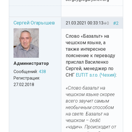
Сергей Огарышев
21.03.2021 00:33:13
0
#2
Слово «Базальт» на
чешском языке, а
также интересное
пояснение к переводу
прислал Василенко
Администратор
Сергей, менеджер по
Сообщений:
438
СНГ
EUTIT s.r.o. (Чехия)
:
Регистрация:
27.02.2018
«Слово базальт на
чешском языке скорее
всего звучит самым
необычным способом
на свете. Базальт на
чешском – čedič
«чэдич». Происходит от