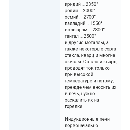
иридий … 2350°
родий … 2000°
осмий … 2700°
палладий ... 1550°
вольфрам … 2800°
тантал … 2500°
и другие металлы, а
также некоторые сорта
стекла, кварц и многие
окислы. Стекло и кварц
проводят ток только
при высокой
температуре и потому,
прежде чем вносить их
в печь, нужно
раскалить их на
горелке.
…
Индукционные печи
первоначально