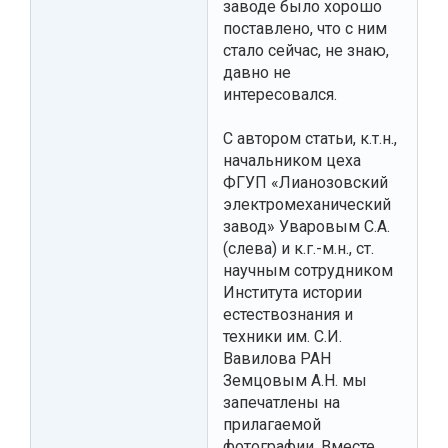
заводе было хорошо
поставлено, что с ним
стало сейчас, не знаю,
давно не
интересовался.
С автором статьи, к.т.н.,
начальником цеха
ФГУП «Лианозовский
электромеханический
завод» Уваровым С.А.
(слева) и к.г.-м.н., ст.
научным сотрудником
Института истории
естествознания и
техники им. С.И.
Вавилова РАН
Земцовым А.Н. мы
запечатлены на
прилагаемой
фотографии. Вместе