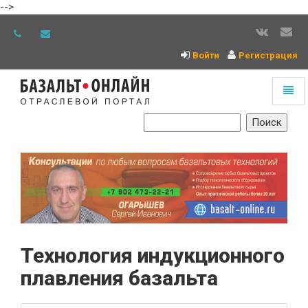
-->
Войти
Регистрация
Toggl
naviga
На
главную
Технология индукционного
плавления базальта