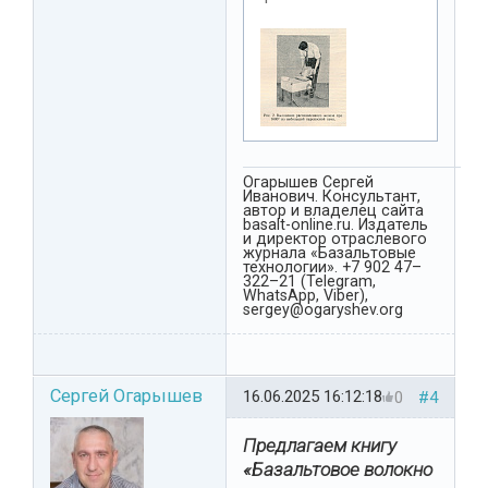
Огарышев Сергей
Иванович. Консультант,
автор и владелец сайта
basalt-online.ru. Издатель
и директор отраслевого
журнала «Базальтовые
технологии». +7 902 47–
322–21 (Telegram,
WhatsApp, Viber),
sergey@ogaryshev.org
Сергей Огарышев
16.06.2025 16:12:18
0
#4
Предлагаем книгу
«Базальтовое волокно