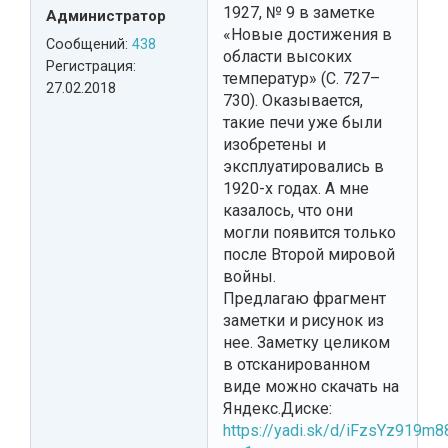
1927, № 9 в заметке
Администратор
«Новые достижения в
Сообщений:
438
области высоких
Регистрация:
температур» (С. 727–
27.02.2018
730). Оказывается,
такие печи уже были
изобретены и
эксплуатировались в
1920-х годах. А мне
казалось, что они
могли появится только
после Второй мировой
войны.
Предлагаю фрагмент
заметки и рисунок из
нее. Заметку целиком
в отсканированном
виде можно скачать на
Яндекс.Диске:
https://yadi.sk/d/iFzsYz919m