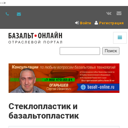
-->
Войти
Регистрация
Toggl
naviga
На
главную
Стеклопластик и
базальтопластик