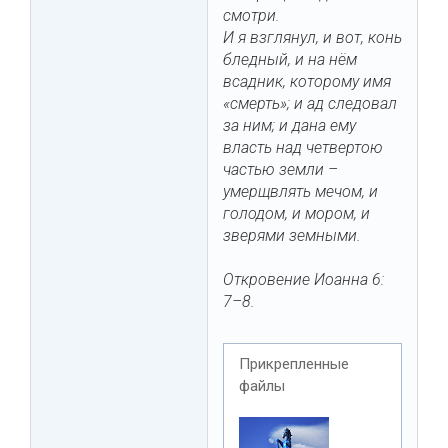
смотри.
И я взглянул, и вот, конь
бледный, и на нём
всадник, которому имя
«смерть»; и ад следовал
за ним; и дана ему
власть над четвертою
частью земли –
умерщвлять мечом, и
голодом, и мором, и
зверями земными.
Откровение Иоанна 6:
7–8.
Прикрепленные
файлы