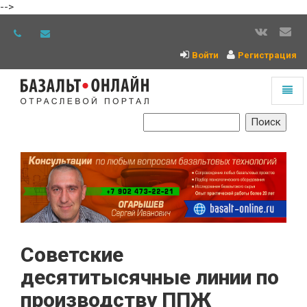
-->
Войти
Регистрация
Toggl
naviga
На
главную
Советские
десятитысячные линии по
производству ППЖ