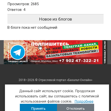
Просмотров: 2685
Ответов: 4
Новое из блогов
В блоге пока нет сообщений
2018–2026 © Отраслевой портал «Базальт-Онлайн»
Все права защищены. Перепечатка только со ссылкой на
Данный сайт использует cookie. Продолжая
использовать сайт, вы соглашаетесь с политикой
авторский материал.
использования файлов cookie.
Подробнее
Разработка и поддержка: Рекламная студия «
Рубин Системс
»
Принять
Отклонить