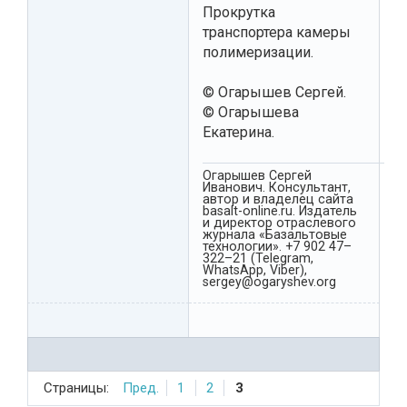
Прокрутка
транспортера камеры
полимеризации.
© Огарышев Сергей.
© Огарышева
Екатерина.
Огарышев Сергей
Иванович. Консультант,
автор и владелец сайта
basalt-online.ru. Издатель
и директор отраслевого
журнала «Базальтовые
технологии». +7 902 47–
322–21 (Telegram,
WhatsApp, Viber),
sergey@ogaryshev.org
Страницы:
Пред.
1
2
3