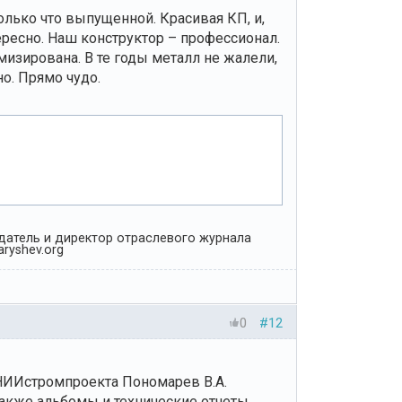
лько что выпущенной. Красивая КП, и,
ересно. Наш конструктор – профессионал.
мизирована. В те годы металл не жалели,
но. Прямо чудо.
Издатель и директор отраслевого журнала
ryshev.org
0
#12
лНИИстромпроекта Пономарев В.А.
также альбомы и технические отчеты