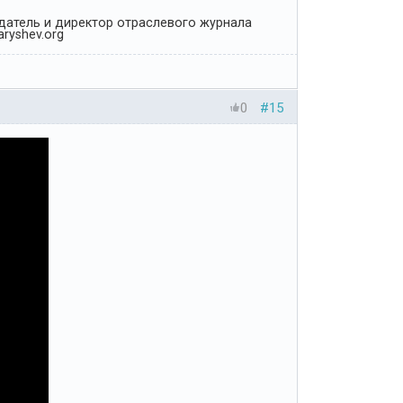
Издатель и директор отраслевого журнала
ryshev.org
0
#15