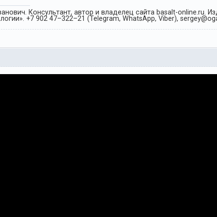
анович. Консультант, автор и владелец сайта basalt-online.ru. 
огии». +7 902 47–322–21 (Telegram, WhatsApp, Viber), sergey@oga