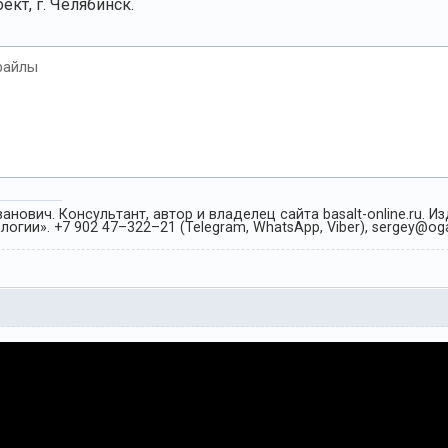
кт, г. Челябинск.
файлы
анович. Консультант, автор и владелец сайта basalt-online.ru. 
огии». +7 902 47–322–21 (Telegram, WhatsApp, Viber), sergey@oga