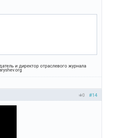
Издатель и директор отраслевого журнала
ryshev.org
0
#14