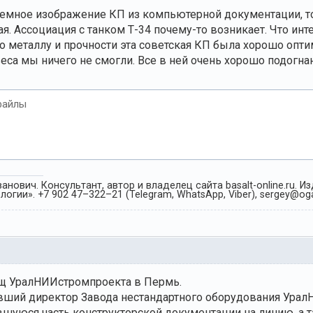
ъемное изображение КП из компьютерной документации, то
. Ассоциация с танком Т-34 почему-то возникает. Что инт
по металлу и прочности эта советская КП была хорошо опти
веса мы ничего не смогли. Все в ней очень хорошо подогна
файлы
анович. Консультант, автор и владелец сайта basalt-online.ru. 
огии». +7 902 47–322–21 (Telegram, WhatsApp, Viber), sergey@oga
ищ УралНИИстромпроекта в Пермь.
ывший директор Завода нестандартного оборудования Ура
вшуюся часть конструкторской документации на линию, а 