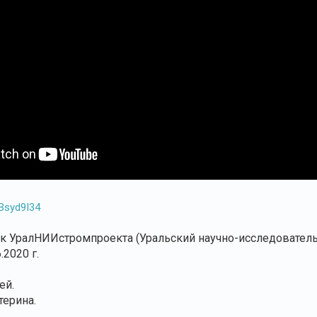
sBsyd9I34
к УралНИИстромпроекта (Уральский научно-исследователь
.2020 г.
ей.
ерина.