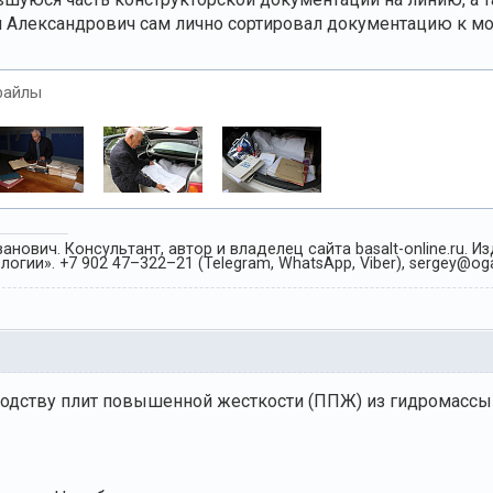
ий Александрович сам лично сортировал документацию к мо
файлы
анович. Консультант, автор и владелец сайта basalt-online.ru. 
огии». +7 902 47–322–21 (Telegram, WhatsApp, Viber), sergey@oga
одству плит повышенной жесткости (ППЖ) из гидромассы 