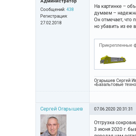
Администратор
На картинке – об
Сообщений:
438
думаем – надежная
Регистрация:
Он отмечает, что 
27.02.2018
но убавить из ее 
Прикрепленные 
Огарышев Сергей Ив
«Базальтовые технол
Сергей Огарышев
07.06.2020 20:31:31
Отгрузка сокров
3 июня 2020 г. б
передал нам оста