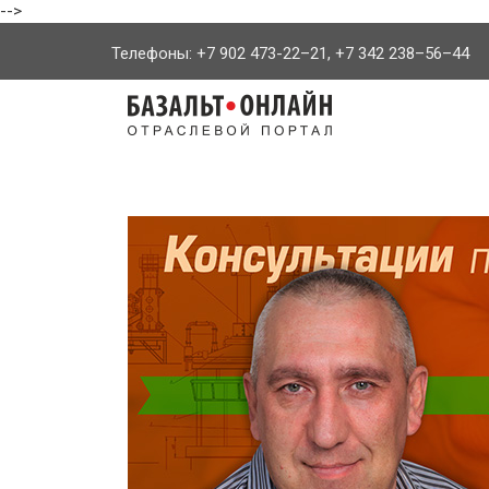
-->
Телефоны: +7 902 473-22–21, +7 342 238–56–44
На
главную