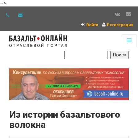
-->
Войти
Регистрация
Toggl
naviga
На
главную
Из истории базальтового
волокна