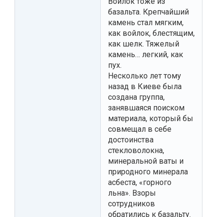
Войлок тоже из
базальта. Крепчайший
камень стал мягким,
как войлок, блестящим,
как шелк. Тяжелый
камень… легкий, как
пух.
Несколько лет тому
назад в Киеве была
создана группа,
занявшаяся поиском
материала, который бы
совмещал в себе
достоинства
стекловолокна,
минеральной ваты и
природного минерала
асбеста, «горного
льна». Взоры
сотрудников
обратились к базальту.