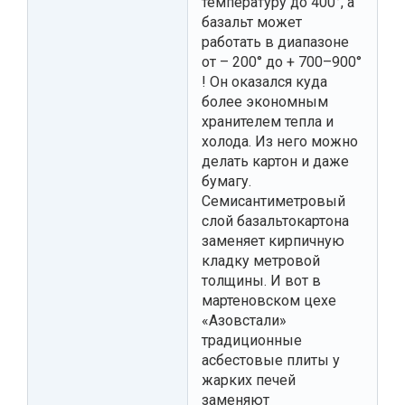
температуру до 400°, а
базальт может
работать в диапазоне
от – 200° до + 700–900°
! Он оказался куда
более экономным
хранителем тепла и
холода. Из него можно
делать картон и даже
бумагу.
Семисантиметровый
слой базальтокартона
заменяет кирпичную
кладку метровой
толщины. И вот в
мартеновском цехе
«Азовстали»
традиционные
асбестовые плиты у
жарких печей
заменяют