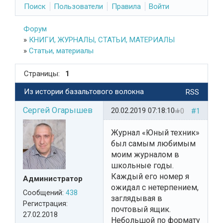
Поиск
Пользователи
Правила
Войти
Форум
»
КНИГИ, ЖУРНАЛЫ, СТАТЬИ, МАТЕРИАЛЫ
»
Статьи, материалы
Страницы:
1
Из истории базальтового волокна
RSS
Сергей Огарышев
20.02.2019 07:18:10
0
#1
Журнал «Юный техник»
был самым любимым
моим журналом в
школьные годы.
Каждый его номер я
Администратор
ожидал с нетерпением,
Сообщений:
438
заглядывая в
Регистрация:
почтовый ящик.
27.02.2018
Небольшой по формату