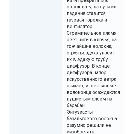
нити превратить в
стекловату, на пути их
падения ставится
газовая горелка и
вентилятор.
Стремительное пламя
рвет нити в клочья, на
тончайшие волокна,
струя воздуха уносит
их в эдакую трубу –
диффузор. В конце
диффузора напор
искусственного ветра
стихает, и стеклянные
волоконца осаждаются
пушистым слоем на
барабан.
Энтузиасты
базальтового волокна
разумно решили не
«изобретать