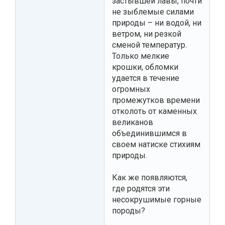
застывшей лавы, почти
не зыблемые силами
природы – ни водой, ни
ветром, ни резкой
сменой температур.
Только мелкие
крошки, обломки
удается в течение
огромных
промежутков времени
отколоть от каменных
великанов
объединившимся в
своем натиске стихиям
природы.
Как же появляются,
где родятся эти
несокрушимые горные
породы?