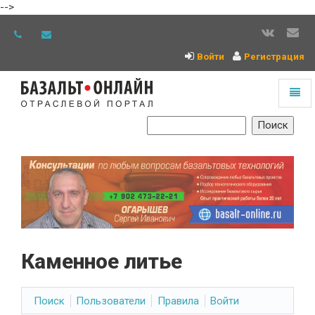
-->
Войти
Регистрация
Toggl
naviga
На
главную
Каменное литье
Поиск
Пользователи
Правила
Войти