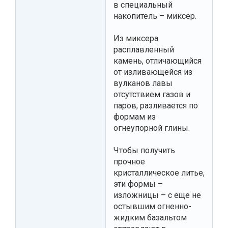
в специальный
накопитель – миксер.
Из миксера
расплавленный
камень, отличающийся
от изливающейся из
вулканов лавы
отсутствием газов и
паров, разливается по
формам из
огнеупорной глины.
Чтобы получить
прочное
кристаллическое литье,
эти формы –
изложницы – с еще не
остывшим огненно-
жидким базальтом