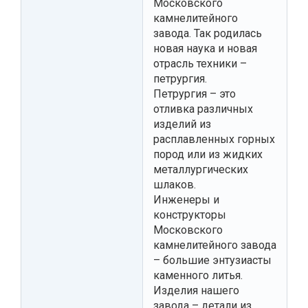
Московского
камнелитейного
завода. Так родилась
новая наука и новая
отрасль техники –
петрургия.
Петрургия – это
отливка различных
изделий из
расплавленных горных
пород или из жидких
металлургических
шлаков.
Инженеры и
конструкторы
Московского
камнелитейного завода
– большие энтузиасты
каменного литья.
Изделия нашего
завода – детали из