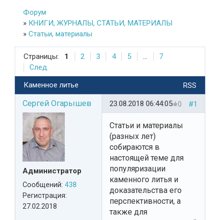
Форум
»
КНИГИ, ЖУРНАЛЫ, СТАТЬИ, МАТЕРИАЛЫ
»
Статьи, материалы
Страницы:
1
2
3
4
5
...
7
След.
Каменное литье
RSS
Сергей Огарышев
23.08.2018 06:44:05
0
#1
Статьи и материалы
(разных лет)
собираются в
настоящей теме для
популяризации
Администратор
каменного литья и
Сообщений:
438
доказательства его
Регистрация:
перспективности, а
27.02.2018
также для