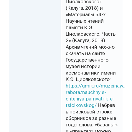
Циолковского»
(Калуга, 2018) и
«Материалы 54-х
Научных чтений
памяти К.Э.
Циолковского. Часть
2» (Калуга, 2019).
Архив чтений можно
скачать на сайте
Государственного
музея истории
космонавтики имени
К.Э. Циолковского:
https://gmik.ru/muzeinaya-
rabota/nauchnyie-
chteniya-pamyati-k-e-
tsiolkovskog/
Набрав
в поисковой строке
сборников за разные
годы слова: «базальт»
и «принтер» можно