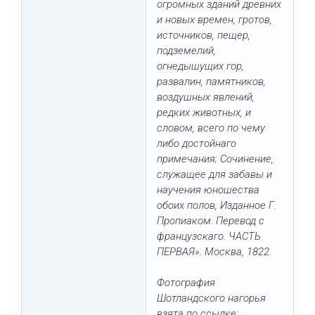
огромных зданий древних
и новых времен, гротов,
источников, пещер,
подземелий,
огнедышущих гор,
развалин, памятников,
воздушных явлений,
редких животных, и
словом, всего по чему
либо достойнаго
примечания; Сочинение,
служащее для забавы и
научения юношества
обоих полов, Изданное Г.
Пропиаком. Перевод с
французскаго. ЧАСТЬ
ПЕРВАЯ». Москва, 1822.
Фотография
Шотландского нагорья
взята по ссылке: