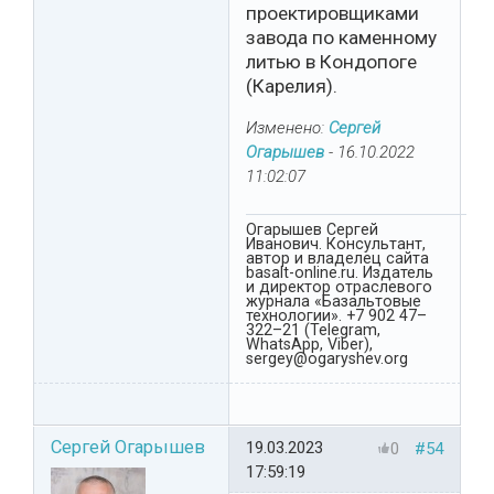
проектировщиками
завода по каменному
литью в Кондопоге
(Карелия).
Изменено:
Сергей
Огарышев
-
16.10.2022
11:02:07
Огарышев Сергей
Иванович. Консультант,
автор и владелец сайта
basalt-online.ru. Издатель
и директор отраслевого
журнала «Базальтовые
технологии». +7 902 47–
322–21 (Telegram,
WhatsApp, Viber),
sergey@ogaryshev.org
Сергей Огарышев
19.03.2023
0
#54
17:59:19