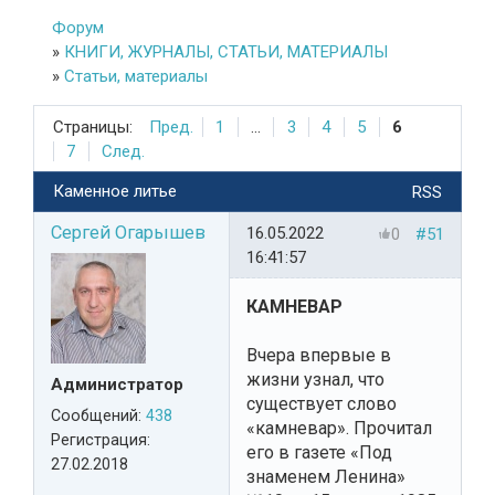
Форум
»
КНИГИ, ЖУРНАЛЫ, СТАТЬИ, МАТЕРИАЛЫ
»
Статьи, материалы
Страницы:
Пред.
1
...
3
4
5
6
7
След.
Каменное литье
RSS
Сергей Огарышев
16.05.2022
0
#51
16:41:57
КАМНЕВАР
Вчера впервые в
жизни узнал, что
Администратор
существует слово
Сообщений:
438
«камневар». Прочитал
Регистрация:
его в газете «Под
27.02.2018
знаменем Ленина»