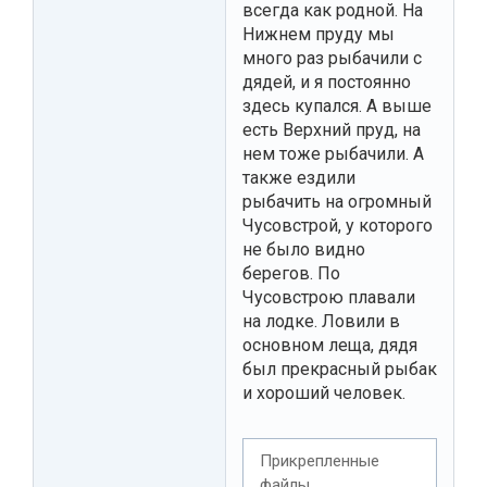
всегда как родной. На
Нижнем пруду мы
много раз рыбачили с
дядей, и я постоянно
здесь купался. А выше
есть Верхний пруд, на
нем тоже рыбачили. А
также ездили
рыбачить на огромный
Чусовстрой, у которого
не было видно
берегов. По
Чусовстрою плавали
на лодке. Ловили в
основном леща, дядя
был прекрасный рыбак
и хороший человек.
Прикрепленные
файлы