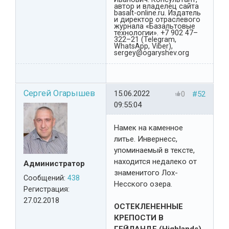
автор и владелец сайта
basalt-online.ru. Издатель
и директор отраслевого
журнала «Базальтовые
технологии». +7 902 47–
322–21 (Telegram,
WhatsApp, Viber),
sergey@ogaryshev.org
Сергей Огарышев
15.06.2022
0
#52
09:55:04
Намек на каменное
литье. Инвернесс,
упоминаемый в тексте,
находится недалеко от
Администратор
знаменитого Лох-
Сообщений:
438
Несского озера.
Регистрация:
27.02.2018
ОСТЕКЛЕНЕННЫЕ
КРЕПОСТИ В