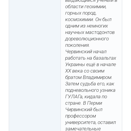
выдающийся ученый в
области геохимии,
горных пород,
космохимии. Он был
одним из немногих
научных мастодонтов
дореволюционного
поколения.
Червинский начал
работать на базальтах
Украины ещё в начале
XX века со своим
братом Владимиром.
Затем судьба его, как
подневольного узника
ГУЛАГа, кидала по
стране. В Перми
Чирвинский был
профессором
университета, оставил
замечательные