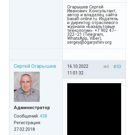
Огарышев Сергей
Иванович. Консультант,
автор и владелец сайта
basalt-online.ru. Издатель
и директор отраслевого
журнала «Базальтовые
технологии». +7 902 47–
322–21 (Telegram,
WhatsApp, Viber),
sergey@ogaryshev.org
Сергей Огарышев
16.10.2022
0
#53
11:01:32
Администратор
Сообщений:
438
Регистрация:
27.02.2018