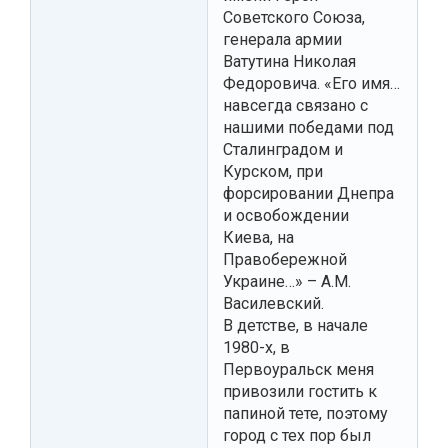
Советского Союза,
генерала армии
Ватутина Николая
Федоровича. «Его имя…
навсегда связано с
нашими победами под
Сталинградом и
Курском, при
форсировании Днепра
и освобождении
Киева, на
Правобережной
Украине…» – А.М.
Василевский.
В детстве, в начале
1980-х, в
Первоуральск меня
привозили гостить к
папиной тете, поэтому
город с тех пор был