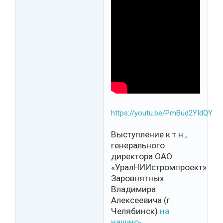
https://youtu.be/PmBud2YIdQY
Выступление к.т.н.,
генерального
директора ОАО
«УралНИИстромпроект»
Заровнятных
Владимира
Алексеевича (г.
Челябинск)
на
научно-