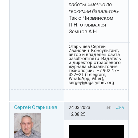
работы именно по
геохимии базальтов».
Так о Чирвинском
П.Н. отзывался
Земцов А.Н.
Огарышев Сергей
Иванович. Консультант,
автор и владелец сайта
basalt-online.ru. Издатель
и директор отраслевого
журнала «Базальтовые
технологии». +7 902 47–
322–21 (Telegram,
WhatsApp, Viber),
sergey@ogaryshev.org
Сергей Огарышев
24.03.2023
0
#55
12:08:25