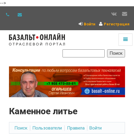
-->
Войти
Регистрация
Toggl
naviga
На
главную
Каменное литье
Поиск
Пользователи
Правила
Войти